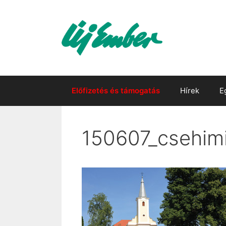
Kilépés
a
tartalomba
Előfizetés és támogatás
Hírek
E
150607_csehim