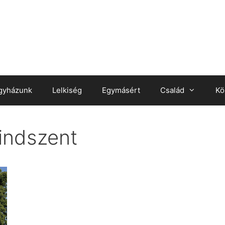
gyházunk
Lelkiség
Egymásért
Család
Kö
indszent