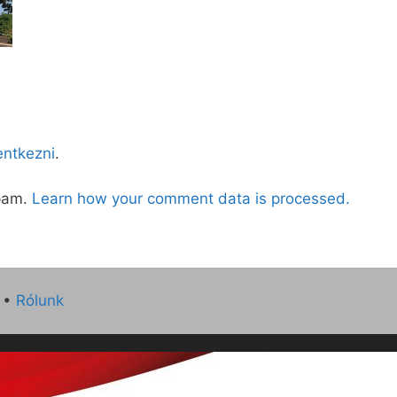
lentkezni
.
spam.
Learn how your comment data is processed.
•
Rólunk