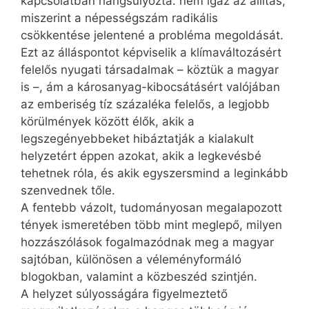
kapcsolatban hangsúlyozta: nem igaz az állítás,
miszerint a népességszám radikális
csökkentése jelentené a probléma megoldását.
Ezt az álláspontot képviselik a klímaváltozásért
felelős nyugati társadalmak – köztük a magyar
is –, ám a károsanyag-kibocsátásért valójában
az emberiség tíz százaléka felelős, a legjobb
körülmények között élők, akik a
legszegényebbeket hibáztatják a kialakult
helyzetért éppen azokat, akik a legkevésbé
tehetnek róla, és akik egyszersmind a leginkább
szenvednek tőle.
A fentebb vázolt, tudományosan megalapozott
tények ismeretében több mint meglepő, milyen
hozzászólások fogalmazódnak meg a magyar
sajtóban, különösen a véleményformáló
blogokban, valamint a közbeszéd szintjén.
A helyzet súlyosságára figyelmeztető