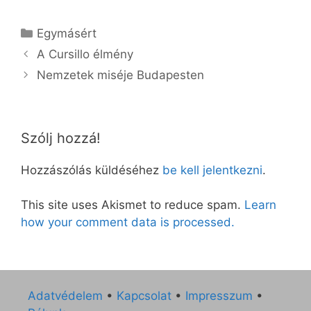
Kategória
Egymásért
A Cursillo élmény
Nemzetek miséje Budapesten
Szólj hozzá!
Hozzászólás küldéséhez
be kell jelentkezni
.
This site uses Akismet to reduce spam.
Learn
how your comment data is processed.
Adatvédelem
•
Kapcsolat
•
Impresszum
•