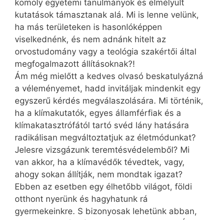
komoly egyetemi tanulmányok és elmélyült
kutatások támasztanak alá. Mi is lenne velünk,
ha más területeken is hasonlóképpen
viselkednénk, és nem adnánk hitelt az
orvostudomány vagy a teológia szakértői által
megfogalmazott állításoknak?!
Ám még mielőtt a kedves olvasó beskatulyázná
a véleményemet, hadd invitáljak mindenkit egy
egyszerű kérdés megválaszolására. Mi történik,
ha a klímakutatók, egyes államférfiak és a
klímakatasztrófától tartó svéd lány hatására
radikálisan megváltoztatjuk az életmódunkat?
Jelesre vizsgázunk teremtésvédelemből? Mi
van akkor, ha a klímavédők tévedtek, vagy,
ahogy sokan állítják, nem mondtak igazat?
Ebben az esetben egy élhetőbb világot, földi
otthont nyerünk és hagyhatunk rá
gyermekeinkre. S bizonyosak lehetünk abban,