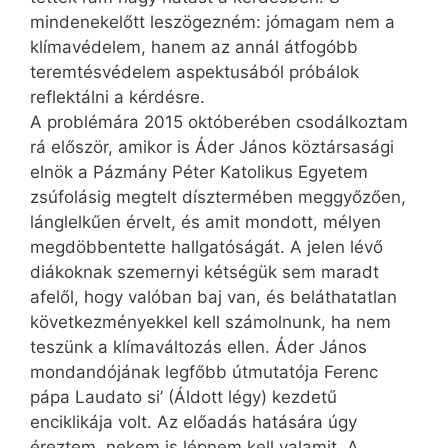
mindenekelőtt leszögezném: jómagam nem a
klímavédelem, hanem az annál átfogóbb
teremtésvédelem aspektusából próbálok
reflektálni a kérdésre.
A problémára 2015 októberében csodálkoztam
rá először, amikor is Áder János köztársasági
elnök a Pázmány Péter Katolikus Egyetem
zsúfolásig megtelt dísztermében meggyőzően,
lánglelkűen érvelt, és amit mondott, mélyen
megdöbbentette hallgatóságát. A jelen lévő
diákoknak szemernyi kétségük sem maradt
afelől, hogy valóban baj van, és beláthatatlan
következményekkel kell számolnunk, ha nem
teszünk a klímaváltozás ellen. Áder János
mondandójának legfőbb útmutatója Ferenc
pápa Laudato si’ (Áldott légy) kezdetű
enciklikája volt. Az előadás hatására úgy
éreztem, nekem is lépnem kell valamit. A