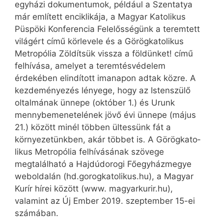
egyházi dokumentumok, például a Szentatya
már említett enciklikája, a Magyar Katolikus
Püspöki Konferencia Felelősségünk a teremtett
világért című körlevele és a Görög­katolikus
Metropólia Zöldítsük vissza a földünket! című
felhívása, amelyet a teremtésvédelem
érdekében elindított imanapon adtak közre. A
kezdeményezés lényege, hogy az Istenszülő
oltalmának ünnepe (október 1.) és Urunk
mennybemenetelének jövő évi ünnepe (május
21.) között minél többen ültessünk fát a
környezetünkben, akár többet is. A Görög­kato­
likus Metro­pólia felhívásának szövege
megtalálható a Hajdúdorogi Főegyházmegye
weboldalán (hd.gorogkatolikus.hu), a Magyar
Kurír hírei között (www. magyar­kurir.hu),
valamint az Új Ember 2019. szeptember 15-ei
számában.