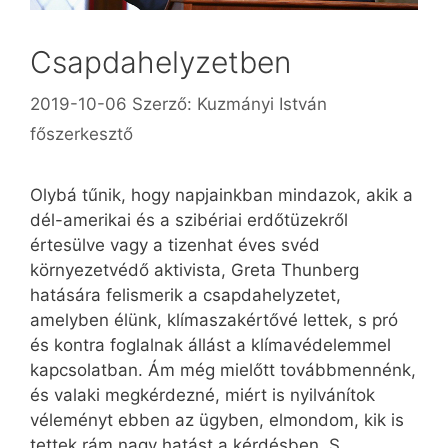
Csapdahelyzetben
2019-10-06
Szerző:
Kuzmányi István
főszerkesztő
Olybá tűnik, hogy napjainkban mindazok, akik a
dél-amerikai és a szibériai erdőtüzekről
értesülve vagy a tizenhat éves svéd
környezetvédő aktivista, Greta Thunberg
hatására felismerik a csapdahelyzetet,
amelyben élünk, klímaszakértővé lettek, s pró
és kontra foglalnak állást a klímavédelemmel
kapcsolatban. Ám még mielőtt továbbmennénk,
és valaki megkérdezné, miért is nyilvánítok
véleményt ebben az ügyben, elmondom, kik is
tettek rám nagy hatást a kérdésben. S