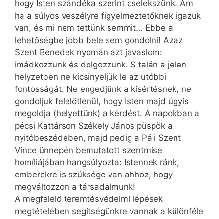
hogy Isten szándéka szerint cselekszünk. Ám
ha a súlyos veszélyre figyelmeztetőknek igazuk
van, és mi nem tettünk semmit… Ebbe a
lehetőségbe jobb bele sem gondolni! Azaz
Szent Benedek nyomán azt javaslom:
imádkozzunk és dolgozzunk. S talán a jelen
helyzetben ne kicsinyeljük le az utóbbi
fontosságát. Ne engedjünk a kísértésnek, ne
gondoljuk felelőtlenül, hogy Isten majd úgyis
megoldja (helyettünk) a kérdést. A napokban a
pécsi Kat­társon Székely János püspök a
nyitóbeszédében, majd pedig a Páli Szent
Vince ünnepén bemutatott szentmise
homíliájában hangsúlyozta: Istennek ránk,
emberekre is szüksége van ahhoz, hogy
megváltozzon a társadalmunk!
A megfelelő teremtésvédelmi lépések
megtételében segítségünkre vannak a különféle