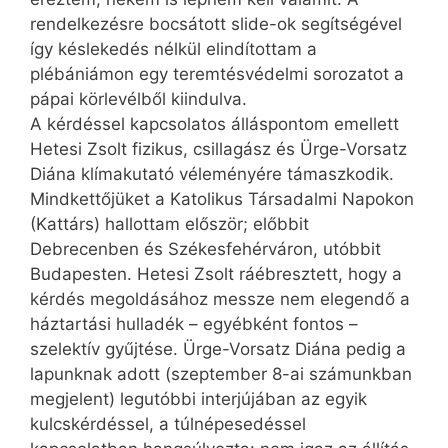
rendelkezésre bocsátott slide-ok segítségével
így késlekedés nélkül elindítottam a
plébániámon egy teremtésvédelmi sorozatot a
pápai körlevélből kiindulva.
A kérdéssel kapcsolatos álláspontom emellett
Hetesi Zsolt fizikus, csillagász és Ürge-Vorsatz
Diána klímakutató véleményére támaszkodik.
Mindkettőjüket a Katolikus Társadalmi Napokon
(Kattárs) hallottam először; előbbit
Debrecenben és Székesfehérváron, utóbbit
Budapesten. Hetesi Zsolt ráébresztett, hogy a
kérdés megoldásához messze nem elegendő a
háztartási hulladék – egyébként fontos –
szelektív gyűjtése. Ürge-Vorsatz Diána pedig a
lapunknak adott (szeptember 8-ai számunkban
megjelent) legutóbbi interjújában az egyik
kulcskérdéssel, a túlnépesedéssel