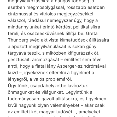
megnyilatkozásokra a hangos többség jó
esetben megmosolygással, rosszabb esetben
cinizmussal és vitriolos megjegyzésekkel
válaszol, ráadásul nemegyszer úgy, hogy a
mind­annyiunkat érintő kérdést politikai síkra
tereli, és összeesküvésnek állítja be. Greta
Thunberg svéd aktivista klímatudósok állításaira
alapozott megnyilvánulásait is sokan gúny
tárgyává teszik, s miközben kifigurázzák őt,
gesztusait, arcmozgását – említést sem téve
arról, hogy a fiatal lány Asperger-szindrómával
küzd –, igyekeznek elterelni a figyelmet a
lényegről, a valós problémáról.
Úgy tűnik, csapdahelyzetbe lavíroztuk
önmagunkat és világunkat. Legyintünk a
tudományosan igazolt állításokra, és figyelmen
kívül hagyunk olyan véleményeket – akár csak
az említett két magyar tudósét –, amelyeket