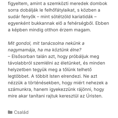
figyeltem, amint a szemközti meredek dombok
sorra dobálják le felhőfátylaikat, s közben a
sudár fenyők – mint sötétzöld kariatidák –
egyenként bukkannak elő a fehérségből. Ebben
a képben mindig otthon érzem magam.
Mit gondol, mit tanácsolna nekünk a
nagymamája, ha ma köztünk élne?
– Elsősorban talán azt, hogy próbáljuk meg
távolabbról szemlélni az életünket, és minden
helyzetben tegyük meg a tőlünk telhető
legtöbbet. A többit Isten elrendezi. Ne azt
nézzük a történésekben, hogy miért nehezek a
számunkra, hanem igyekezzünk rájönni, hogy
mire akar tanítani rajtuk keresztül az Úristen.
Kategória
Család