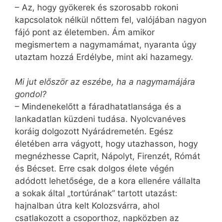
– Az, hogy gyökerek és szorosabb rokoni
kapcsolatok nélkül nőttem fel, valójában nagyon
fájó pont az életemben. Ám amikor
megismertem a nagymamámat, nyaranta úgy
utaztam hozzá Erdélybe, mint aki hazamegy.
Mi jut először az eszébe, ha a nagymamájára
gondol?
– Mindenekelőtt a fáradhatatlansága és a
lankadatlan küzdeni tudása. Nyolcvanéves
koráig dolgozott Nyárádremetén. Egész
életében arra vágyott, hogy utazhasson, hogy
megnézhesse Caprit, Nápolyt, Firenzét, Rómát
és Bécset. Erre csak dolgos élete végén
adódott lehetősége, de a kora ellenére vállalta
a sokak által „tortúrának” tartott utazást:
hajnalban útra kelt Kolozsvárra, ahol
csatlakozott a csoporthoz, napközben az