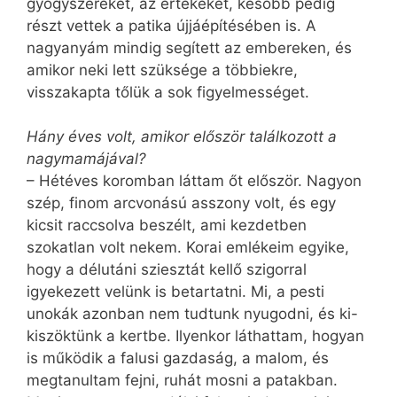
gyógyszereket, az értékeket, később pedig
részt vettek a patika újjáépítésében is. A
nagyanyám mindig segített az embereken, és
amikor neki lett szüksége a többiekre,
visszakapta tőlük a sok figyelmességet.
Hány éves volt, amikor először találkozott a
nagymamájával?
– Hétéves koromban láttam őt először. Nagyon
szép, finom arcvonású asszony volt, és egy
kicsit raccsolva beszélt, ami kezdetben
szokatlan volt nekem. Korai emlékeim egyike,
hogy a délutáni sziesztát kellő szigorral
igyekezett velünk is betartatni. Mi, a pesti
unokák azonban nem tudtunk nyugodni, és ki-
kiszöktünk a kertbe. Ilyenkor láthattam, hogyan
is működik a falusi gazdaság, a malom, és
megtanultam fejni, ruhát mosni a patakban.