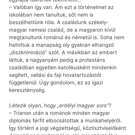
– Valóban így van. Ám ezt a történelmet az
iskolában nem tanultuk, sőt nem is
beszélhettünk róla. A családunk székely-
magyar nemesi család, de a magyaron kívül
megtanultunk románul és németül is. Soha nem
hallottuk a manapság oly gyakran elhangzó
„diszkrimináció” szót. A másikban az embert
láttuk, a nagyanyám pedig a protestáns
családban egyetlen katolikusként mindenkin
segített, vallási és faji hovatartozástól
függetlenül. Úgy gondolom, ez az igazi
kereszténység.
Létezik olyan, hogy „erdélyi magyar sors”?
– Trianon után a románok minden magyar
diplomás férfit elbocsátottak a munkahelyéről.
Így történt a jogi végzettségű, köztisztviselőként