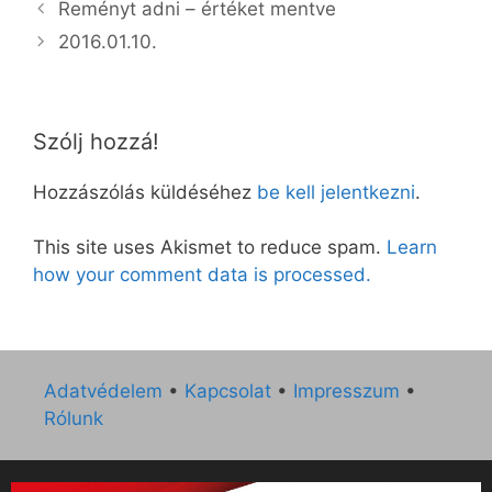
Reményt adni – értéket mentve
2016.01.10.
Szólj hozzá!
Hozzászólás küldéséhez
be kell jelentkezni
.
This site uses Akismet to reduce spam.
Learn
how your comment data is processed.
Adatvédelem
•
Kapcsolat
•
Impresszum
•
Rólunk