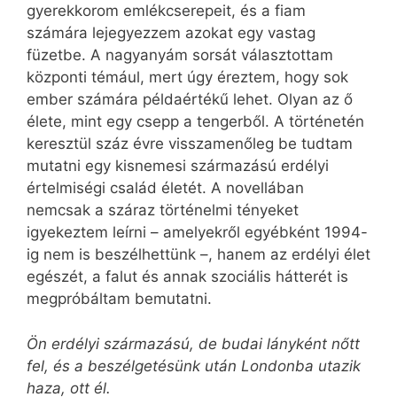
gyerekkorom emlékcserepeit, és a fiam
számára lejegyezzem azokat egy vastag
füzetbe. A nagyanyám sorsát választottam
központi témául, mert úgy éreztem, hogy sok
ember számára példaértékű lehet. Olyan az ő
élete, mint egy csepp a tengerből. A történetén
keresztül száz évre visszamenőleg be tudtam
mutatni egy kisnemesi származású erdélyi
értelmiségi család életét. A novellában
nemcsak a száraz történelmi tényeket
igyekeztem leírni – amelyekről egyébként 1994-
ig nem is beszélhettünk –, hanem az erdélyi élet
egészét, a falut és annak szociális hátterét is
megpróbáltam bemutatni.
Ön erdélyi származású, de budai lányként nőtt
fel, és a beszélgetésünk után Londonba utazik
haza, ott él.