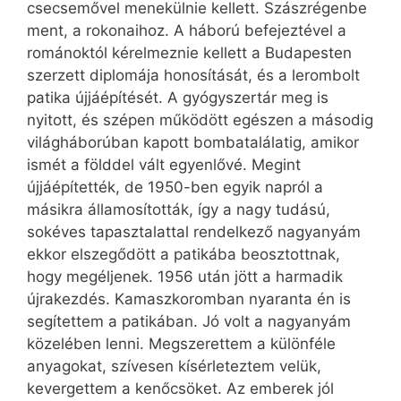
csecsemővel menekülnie kellett. Szászrégenbe
ment, a rokonaihoz. A háború befejeztével a
románoktól kérelmeznie kellett a Budapesten
szerzett diplomája honosítását, és a lerombolt
patika újjáépítését. A gyógyszertár meg is
nyitott, és szépen működött egészen a másodig
világháborúban kapott bombatalálatig, amikor
ismét a földdel vált egyenlővé. Megint
újjáépítették, de 1950-ben egyik napról a
másikra államosították, így a nagy tudású,
sokéves tapasztalattal rendelkező nagyanyám
ekkor elszegődött a patikába beosztottnak,
hogy megéljenek. 1956 után jött a harmadik
újrakezdés. Kamaszkoromban nyaranta én is
segítettem a patikában. Jó volt a nagyanyám
közelében lenni. Megszerettem a különféle
anyagokat, szívesen kísérleteztem velük,
kevergettem a kenőcsöket. Az emberek jól