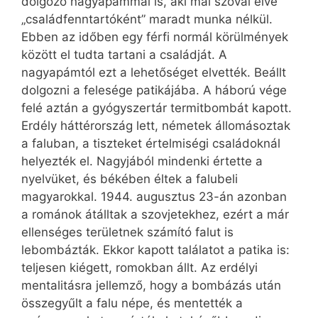
dolgozó nagyapámmal is, aki mai szóval élve
„családfenntartóként” maradt munka nélkül.
Ebben az időben egy férfi normál körülmények
között el tudta tartani a családját. A
nagyapámtól ezt a lehetőséget elvették. Beállt
dolgozni a felesége patikájába. A háború vége
felé aztán a gyógyszertár termitbombát kapott.
Erdély háttérország lett, németek állomásoztak
a faluban, a tiszteket értelmiségi családoknál
helyezték el. Nagyjából mindenki értette a
nyelvüket, és békében éltek a falubeli
magyarokkal. 1944. augusztus 23-án azonban
a románok átálltak a szovjetekhez, ezért a már
ellenséges területnek számító falut is
lebombázták. Ekkor kapott találatot a patika is:
teljesen kiégett, romokban állt. Az erdélyi
mentalitásra jellemző, hogy a bombázás után
összegyűlt a falu népe, és mentették a