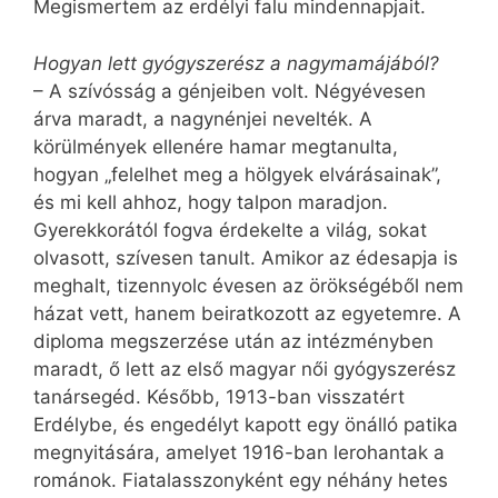
Megismertem az erdélyi falu mindennapjait.
Hogyan lett gyógyszerész a nagymamájából?
– A szívósság a génjeiben volt. Négyévesen
árva maradt, a nagynénjei nevelték. A
körülmények ellenére hamar megtanulta,
hogyan „felelhet meg a hölgyek elvárásainak”,
és mi kell ahhoz, hogy talpon maradjon.
Gyerekkorától fogva érdekelte a világ, sokat
olvasott, szívesen tanult. Amikor az édesapja is
meghalt, tizennyolc évesen az örökségéből nem
házat vett, hanem beiratkozott az egyetemre. A
diploma megszerzése után az intézményben
maradt, ő lett az első magyar női gyógyszerész
tanársegéd. Később, 1913-ban visszatért
Erdélybe, és engedélyt kapott egy önálló patika
megnyitására, amelyet 1916-ban lerohantak a
románok. Fiatalasszonyként egy néhány hetes