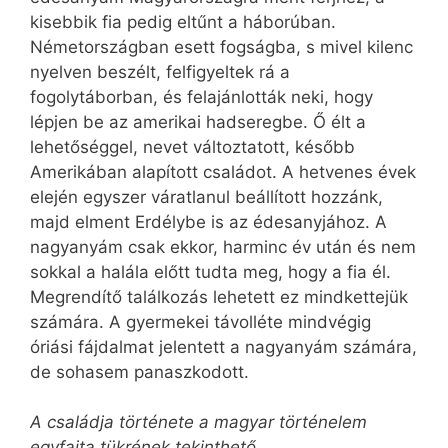
kisebbik fia pedig eltűnt a háborúban.
Németországban esett fogságba, s mivel kilenc
nyelven beszélt, felfigyeltek rá a
fogolytáborban, és felajánlották neki, hogy
lépjen be az amerikai hadseregbe. Ő élt a
lehetőséggel, nevet változtatott, később
Amerikában alapított családot. A hetvenes évek
elején egyszer váratlanul beállított hozzánk,
majd elment Erdélybe is az édesanyjához. A
nagyanyám csak ekkor, harminc év után és nem
sokkal a halála előtt tudta meg, hogy a fia él.
Megrendítő találkozás lehetett ez mindkettejük
számára. A gyermekei távolléte mindvégig
óriási fájdalmat jelentett a nagyanyám számára,
de sohasem panaszkodott.
A családja története a magyar történelem
egyfajta tükrének tekinthető…