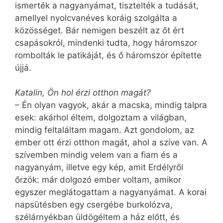
ismerték a nagyanyámat, tisztelték a tudását,
amellyel nyolcvanéves koráig szolgálta a
közösséget. Bár nemigen beszélt az őt ért
csapásokról, mindenki tudta, hogy háromszor
rombolták le patikáját, és ő háromszor építette
újjá.
Katalin, Ön hol érzi otthon magát?
– Én olyan vagyok, akár a macska, mindig talpra
esek: akárhol éltem, dolgoztam a világban,
mindig feltaláltam magam. Azt gondolom, az
ember ott érzi otthon magát, ahol a szíve van. A
szívemben mindig velem van a fiam és a
nagyanyám, illetve egy kép, amit Erdélyről
őrzök: már dolgozó ember voltam, amikor
egyszer meglátogattam a nagyanyámat. A korai
napsütésben egy csergébe burkolózva,
szélárnyékban üldögéltem a ház előtt, és