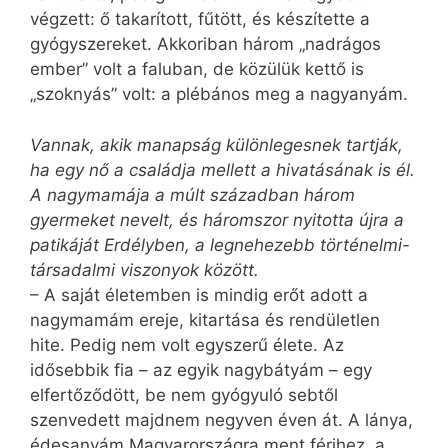
végzett: ő takarított, fűtött, és készítette a
gyógyszereket. Akkoriban három „nadrágos
ember” volt a faluban, de közülük kettő is
„szoknyás” volt: a plébános meg a nagyanyám.
Vannak, akik manapság különlegesnek tartják,
ha egy nő a családja mellett a hivatásának is él.
A nagymamája a múlt században három
gyermeket nevelt, és háromszor nyitotta újra a
patikáját Erdélyben, a legnehezebb történelmi-
társadalmi viszonyok között.
– A saját életemben is mindig erőt adott a
nagymamám ereje, kitartása és rendületlen
hite. Pedig nem volt egyszerű élete. Az
idősebbik fia – az egyik nagybátyám – egy
elfertőződött, be nem gyógyuló sebtől
szenvedett majdnem negyven éven át. A lánya,
édesanyám Magyarországra ment férjhez, a