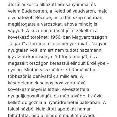
átszálláskor találkozott édesanyámmal és
velem Budapesten, a Keleti pályaudvaron, majd
elvonatozott Bécsbe, és aztán szép sorjában
meglátogatta a városokat, ahová mindig is
vágyott. A küzdeni tudását jól érzékelteti a
következő történet: 1956-ban Magyarországon
„ragadt” a forradalmi események miatt. Nagyon
nyugtalan volt, amiért nem tudott hazamenni,
így aztán karácsony előtt fogta magát, és a
megszállt országon keresztül elindult Erdélybe –
gyalog. Miután visszaérkezett Romániába,
többször is behívatták a milíciára. A
késedelemnek sajnos hosszabb távú
következményei is lettek: elvesztette a
nyugdíjjogosultságát, és még további tíz évig
kellett dolgoznia a nyárádremetei patikában. A
falusi házból kialakított apotékát hamar
felfuttatta, pedig mindent munkát egyedül