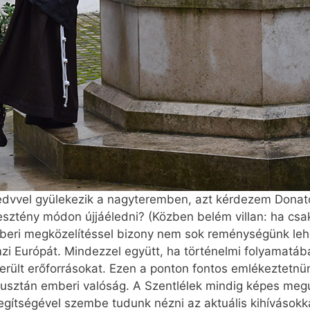
dvvel gyülekezik a nagyteremben, azt kérdezem Donato
esztény módon újjáéledni? (Közben belém villan: ha cs
beri megközelítéssel bizony nem sok reménységünk lehet
zi Európát. Mindezzel együtt, ha történelmi folyamatába
merült erőforrásokat. Ezen a ponton fontos emlékeztetnü
ztán emberi valóság. A Szentlélek mindig képes megú
egítségével szembe tudunk nézni az aktuális kihívásokka