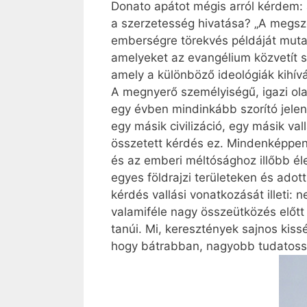
Donato apátot mégis arról kérdem: a
a szerzetesség hivatása? „A megsze
emberségre törekvés példáját muta
amelyeket az evangélium közvetít sz
amely a különböző ideológiák kihívá
A megnyerő személyiségű, igazi ola
egy évben mind­inkább szorító jele
egy másik civilizáció, egy másik val
összetett kérdés ez. Mindenképpen k
és az emberi méltósághoz illőbb él
egyes földrajzi területeken és adot
kérdés vallási vonatkozását illeti
valamiféle nagy összeütközés előtt
tanúi. Mi, keresztények sajnos kiss
hogy bátrabban, nagyobb tudatosság