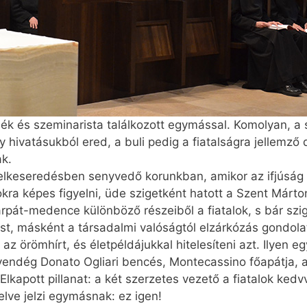
k és szeminarista találkozott egymással. Komolyan, a s
ly hivatásukból ered, a buli pedig a fiatalságra jellemző
ak.
s elkeseredésben senyvedő korunkban, amikor az ifjúsá
kra képes figyelni, üde szigetként hatott a Szent Márt
rpát-medence különböző részeiből a fiatalok, s bár szi
t, másként a társadalmi valóságtól elzárkózás gondolat
z örömhírt, és életpéldájukkal hitelesíteni azt. Ilyen e
endég Donato Ogliari bencés, Montecassino főapátja, a
lkapott pillanat: a két szerzetes vezető a fiatalok kedvv
lve jelzi egymásnak: ez igen!