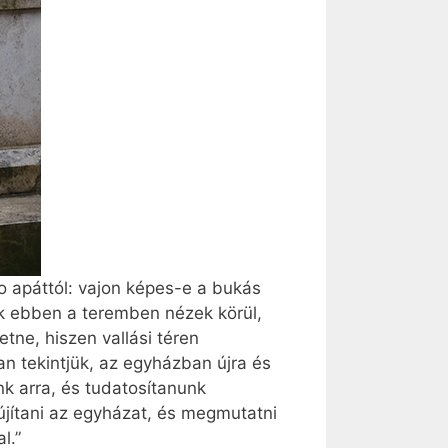
 apáttól: vajon képes-e a bukás
ak ebben a teremben nézek körül,
ne, hiszen vallási téren
n tekintjük, az egyházban újra és
nk arra, és tudatosítanunk
jítani az egyházat, és megmutatni
l.”