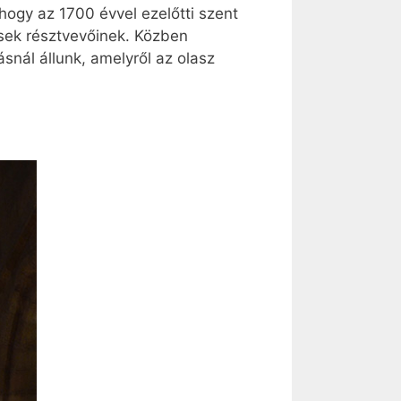
ogy az 1700 évvel ezelőtti szent
sek résztvevőinek. Közben
snál állunk, amelyről az olasz