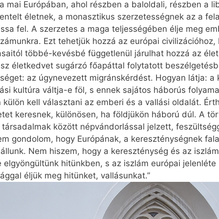
 mai Európában, ahol részben a baloldali, részben a libe
ntelt életnek, a monasztikus szerzetességnek az a fela
ssa fel. A szerzetes a maga teljességében élje meg em
ámunkra. Ezt tehetjük hozzá az európai civilizációhoz, 
saitól többé-kevésbé függetlenül járulhat hozzá az éle
sz életkedvet sugárzó főapáttal folytatott beszélgetés
nséget: az úgynevezett migránskérdést. Hogyan látja: a
lási kultúra váltja-e föl, s ennek sajátos háborús folyam
ülön kell választani az emberi és a vallási oldalát. Ér
etet keresnek, különösen, ha földjükön háború dúl. A tö
t társadalmak között népvándorlással jelzett, feszültsé
: nem gondolom, hogy Európának, a kereszténységnek fal
 állunk. Nem hiszem, hogy a kereszténység és az iszlám
é elgyöngültünk hitünkben, s az iszlám európai jelenléte
gal éljük meg hitünket, vallásunkat.”