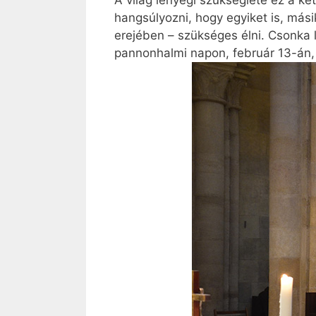
A világ lényegi szükséglete ez a ké
hangsúlyozni, hogy egyiket is, más
erejében – szükséges élni. Csonka 
pannonhalmi napon, február 13-án,