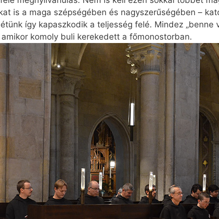
tféle megnyilvánulás. Nem is kell ezen sokkal többet ma
ikat is a maga szépségében és nagyszerűségében – katol
létünk így kapaszkodik a teljesség felé. Mindez „benne 
 amikor komoly buli kerekedett a főmonostorban.