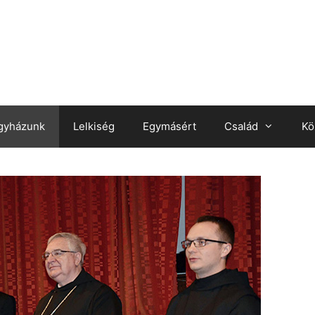
gyházunk
Lelkiség
Egymásért
Család
Kö