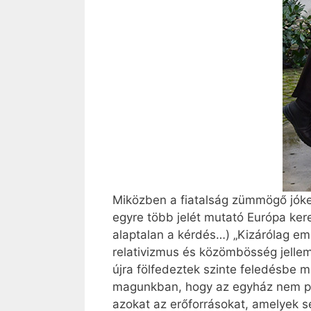
Miközben a fiatalság zümmögő jóke
egyre több jelét mutató Európa ker
alaptalan a kérdés…) „Kizárólag em
relativizmus és közömbösség jellem
újra fölfedeztek szinte feledésbe 
magunkban, hogy az egyház nem pus
azokat az erőforrásokat, amelyek s