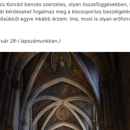
ics Konrád bencés szerzetes, olyan összefüggésekben, h
pát kérdéseket fogalmaz meg a kiscsoportos beszélgeté
lésükből egyre inkább érzem: íme, most is olyan erőforrá
ruár 28-i lapszámunkban.)