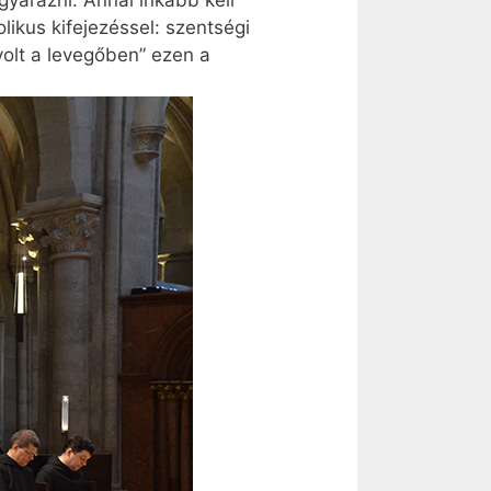
gyarázni. Annál inkább kell
ikus kifejezéssel: szentségi
volt a levegőben” ezen a