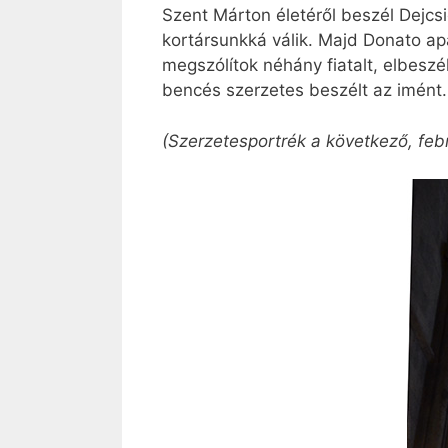
Szent Márton életéről beszél Dejcs
kortársunkká válik. Majd Donato a
megszólítok néhány fiatalt, elbeszé
bencés szerzetes beszélt az imént.
(Szerzetesportrék a következő, feb