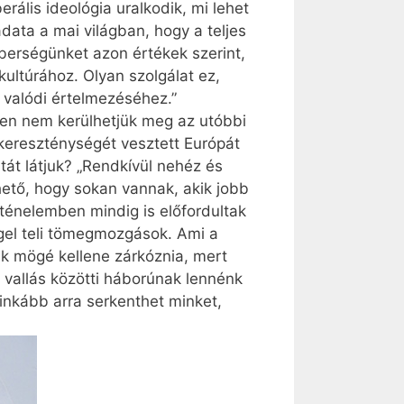
rális ideológia uralkodik, mi lehet
data a mai világban, hogy a teljes
berségünket azon értékek szerint,
kultúrához. Olyan szolgálat ez,
t valódi értelmezéséhez.”
ben nem kerülhetjük meg az utóbbi
 kereszténységét vesztett Európát
atát látjuk? „Rendkívül nehéz és
thető, hogy sokan vannak, akik jobb
rténelemben mindig is előfordultak
ggel teli tömegmozgások. Ami a
ak mögé kellene zárkóznia, mert
 vallás közötti háborúnak lennénk
 inkább arra serkenthet minket,