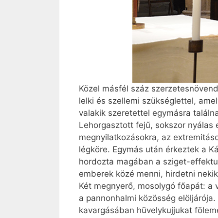
Közel másfél száz szerzetesnövendé
lelki és szellemi szükséglettel, ame
valakik szeretettel egymásra találn
Lehorgasztott fejű, sokszor nyála
megnyilatkozásokra, az extremitáso
légköre. Egymás után érkeztek a Ká
hordozta magában a sziget-effektus
emberek közé menni, hirdetni nekik a
Két megnyerő, mosolygó főapát: a v
a pannonhalmi közösség elöljárója. E
kavargásában hüvelykujjukat föleme