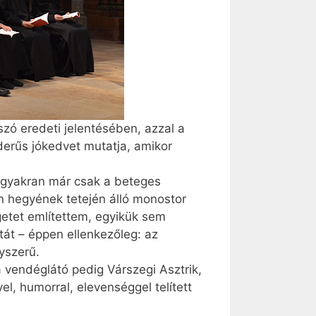
zó eredeti jelentésében, azzal a
 derűs jókedvet mutatja, amikor
g gyakran már csak a beteges
on hegyének tetején álló monostor
getet említettem, egyikük sem
át – éppen ellenkezőleg: az
gyszerű.
 vendéglátó pedig Várszegi Asztrik,
el, humorral, elevenséggel telített