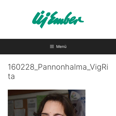
Kilépés
a
tartalomba
Menü
160228_Pannonhalma_VigRi
ta