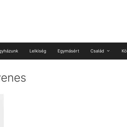
gyházunk
Lelkiség
Egymásért
Család
Kö
yenes