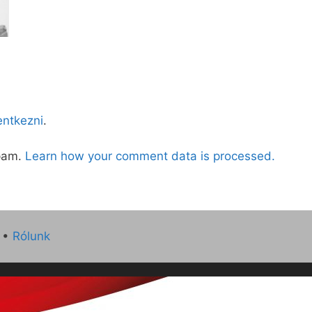
lentkezni
.
spam.
Learn how your comment data is processed.
•
Rólunk