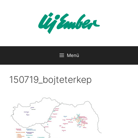
Kilépés
a
tartalomba
Menü
150719_bojteterkep