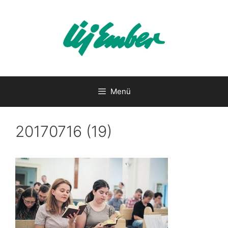
Kilépés
a
tartalomba
Menü
20170716 (19)