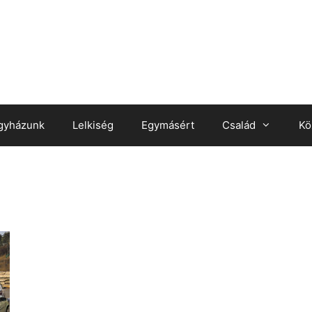
gyházunk
Lelkiség
Egymásért
Család
Kö
n