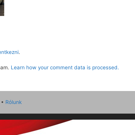
lentkezni
.
spam.
Learn how your comment data is processed.
•
Rólunk