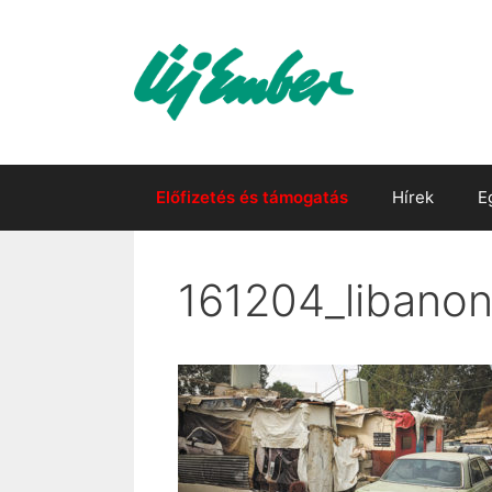
Kilépés
a
tartalomba
Előfizetés és támogatás
Hírek
E
161204_libano