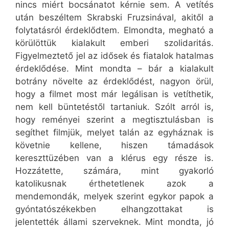
nincs miért bocsánatot kérnie sem. A vetítés
után beszéltem Skrabski Fruzsinával, akitől a
folytatásról érdeklődtem. Elmondta, megható a
körülöttük kialakult emberi szolidaritás.
Figyelmeztető jel az idősek és fiatalok hatalmas
érdeklődése. Mint mondta – bár a kialakult
botrány növelte az érdeklődést, nagyon örül,
hogy a filmet most már legálisan is vetíthetik,
nem kell büntetéstől tartaniuk. Szólt arról is,
hogy reményei szerint a megtisztulásban is
segíthet filmjük, melyet talán az egyháznak is
követnie kellene, hiszen támadások
kereszttüzében van a klérus egy része is.
Hozzátette, számára, mint gyakorló
katolikusnak érthetetlenek azok a
mendemondák, melyek szerint egykor papok a
gyóntatószékekben elhangzottakat is
jelentették állami szerveknek. Mint mondta, jó