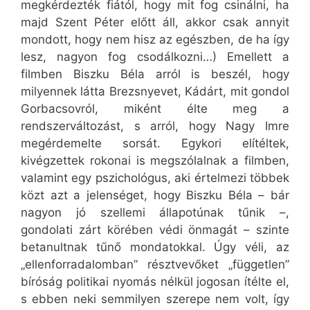
megkérdezték fiától, hogy mit fog csinálni, ha
majd Szent Péter előtt áll, akkor csak annyit
mondott, hogy nem hisz az egészben, de ha így
lesz, nagyon fog csodálkozni…) Emellett a
filmben Biszku Béla arról is beszél, hogy
milyennek látta Brezsnyevet, Kádárt, mit gondol
Gorbacsovról, miként élte meg a
rendszerváltozást, s arról, hogy Nagy Imre
megérdemelte sorsát. Egykori elítéltek,
kivégzettek rokonai is megszólalnak a filmben,
valamint egy pszichológus, aki értelmezi többek
közt azt a jelenséget, hogy Biszku Béla – bár
nagyon jó szellemi állapotúnak tűnik –,
gondolati zárt körében védi önmagát – szinte
betanultnak tűnő mondatokkal. Úgy véli, az
„ellenforradalomban” résztvevőket „független”
bíróság politikai nyomás nélkül jogosan ítélte el,
s ebben neki semmilyen szerepe nem volt, így