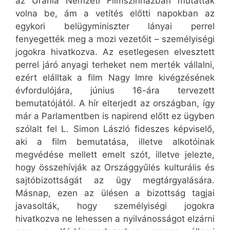
az Uránia Nemzeti Filmszínházban mutatták
volna be, ám a vetítés előtti napokban az
egykori belügyminiszter lányai perrel
fenyegették meg a mozi vezetőit – személyiségi
jogokra hivatkozva. Az esetlegesen elvesztett
perrel járó anyagi terheket nem merték vállalni,
ezért elálltak a film Nagy Imre kivégzésének
évfordulójára, június 16-ára tervezett
bemutatójától. A hír elterjedt az országban, így
már a Parlamentben is napirend előtt ez ügyben
szólalt fel L. Simon László fideszes képviselő,
aki a film bemutatása, illetve alkotóinak
megvédése mellett emelt szót, illetve jelezte,
hogy összehívják az Országgyűlés kulturális és
sajtóbizottságát az ügy megtárgyalására.
Másnap, ezen az ülésen a bizottság tagjai
javasolták, hogy személyiségi jogokra
hivatkozva ne lehessen a nyilvánosságot elzárni