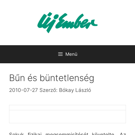
Kilépés
a
tartalomba
Menü
Bűn és büntetlenség
2010-07-27
Szerző:
Bókay László
Sokuk fizikai megsemmisítését követelte. Az