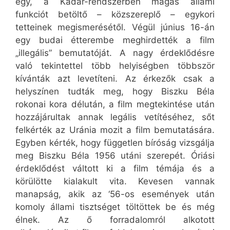
egy, a Kádár-rendszerben magas állami
funkciót betöltő – közszereplő – egykori
tetteinek megismerésétől. Végül június 16-án
egy budai étterembe meghirdették a film
„illegális” bemutatóját. A nagy érdeklődésre
való tekintettel több helyiségben többször
kívánták azt levetíteni. Az érkezők csak a
helyszínen tudták meg, hogy Biszku Béla
rokonai kora délután, a film megtekintése után
hozzájárultak annak legális vetítéséhez, sőt
felkérték az Uránia mozit a film bemutatására.
Egyben kérték, hogy független bíróság vizsgálja
meg Biszku Béla 1956 utáni szerepét. Óriási
érdeklődést váltott ki a film témája és a
körülötte kialakult vita. Kevesen vannak
manapság, akik az ‘56-os események után
komoly állami tisztséget töltöttek be és még
élnek. Az ő forradalomról alkotott