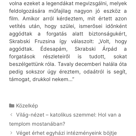
volna ezeket a legendákat megvizsgálni, melyek
feldolgozására műfajilag nagyon jó eszköz a
film. Amikor arról kérdeztem, mit értett azon
vetítés után, hogy szülei, ismerősei időnként
aggódtak a forgatás alatt biztonságukért,
Skrabski Fruzsina így válaszolt: „Volt, hogy
aggódtak. Édesapám, Skrabski Árpád a
forgatások részleteiről is tudott, sokat
beszélgettünk róla. Tavaly decemberi halála óta
pedig sokszor úgy éreztem, odaátról is segít,
támogat, drukkol nekem…”
Kategória
Közelkép
Világ-nézet – katolikus szemmel: Hol van a
templom mostanában?
Véget érhet egyházi intézményeink böjtje