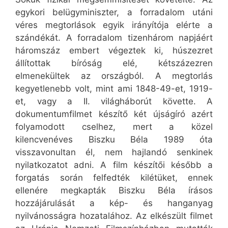
egykori belügyminiszter, a forradalom utáni
véres megtorlások egyik irányítója elérte a
szándékát. A forradalom tizenhárom napjáért
háromszáz embert végeztek ki, húszezret
állítottak bíróság elé, kétszázezren
elmenekültek az országból. A megtorlás
kegyetlenebb volt, mint ami 1848-49-et, 1919-
et, vagy a II. világháborút követte. A
dokumentumfilmet készítő két újságíró azért
folyamodott cselhez, mert a közel
kilencvenéves Biszku Béla 1989 óta
visszavonultan él, nem hajlandó senkinek
nyilatkozatot adni. A film készítői később a
forgatás során felfedték kilétüket, ennek
ellenére megkapták Biszku Béla írásos
hozzájárulását a kép- és hanganyag
nyilvánosságra hozatalához. Az elkészült filmet