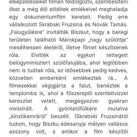
elképzeléseiket filmen feldolgozni, szembesíteni
őket a még élő elítéltek emlékeivel meghaladja
egy dokumentumfilm kereteit. Pedig erre
vállalkozott Skrabski Fruzsina és Novák Tamás.
„Falugyűlésre” invitálták Biszkut, hogy a beregi
területen található Márokpapi „nagy szülöttje”
mesélhessen életéről, illetve filmet készítsenek
róla. Elvitték az egykori rettegett
belügyminisztert szülőfalujába, ahol legtöbben
nem is tudtak róla, az idősebbek pedig kedves,
közvetlen emberként emlékeztek rá… A
filmesekkel végigjárta a falut, benéztek a
templomba is, ahol a főszereplő szenteltvízzel
keresztet vetett, megjegyezve: gyakran
ministrált. A gyóntatófülkére mutatva
„kínzókamráról” beszélt. (Skrabski Fruzsinától
tudom, hogy Biszku édesanyja mélyen vallásos
asszony volt, s amikor a film készítői