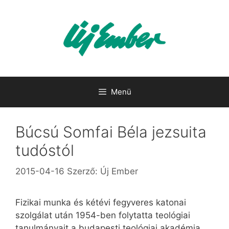
Kilépés
a
tartalomba
Menü
Búcsú Somfai Béla jezsuita
tudóstól
2015-04-16
Szerző:
Új Ember
Fizikai munka és kétévi fegyveres katonai
szolgálat után 1954-ben folytatta teológiai
tanulmányait a budapesti teológiai akadémia