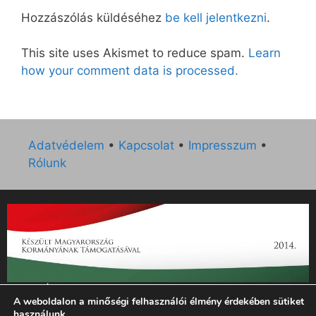
Hozzászólás küldéséhez
be kell jelentkezni
.
This site uses Akismet to reduce spam.
Learn
how your comment data is processed.
Adatvédelem
•
Kapcsolat
•
Impresszum
•
Rólunk
„Az Új Ember katolikus hetilap 2014. évi működésének
A weboldalon a minőségi felhasználói élmény érdekében sütiket
támogatását az EGYH-KCP-14-P-0121 sz. támogatási
használunk.