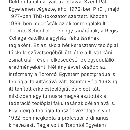
Doktori tanulmányait az ottawai Szent Pál
Egyetemen végezte, ahol 1972-ben PhD-, majd
1977-ben ThD-fokozatot szerzett. Közben
1969-ben meghívták az akkor megalakult
Toronto School of Theology tanárának, a Regis
College katolikus egyházi fakultásának
tagjaként. Ez az iskola hét keresztény teológiai
főiskola szövetségéből jött létre a II. vatikáni
zsinat utáni évek lelkesedésének egyedülálló
eredményeként. Néhány évvel később az
intézmény a Torontói Egyetem posztgraduális
teológiai fakultásává vált. Somfai Béla 1993-ig
itt tanított erkölcsteológiát és bioetikát,
miközben egy turnusra megválasztották a
federáció teológiai fakultásának dékánjává is.
Egy ideig a teológia tanszék vezetője is volt.
1982-ben megkapta a professor ordinarius
kinevezést. Tagja volt a Torontói Egyetem