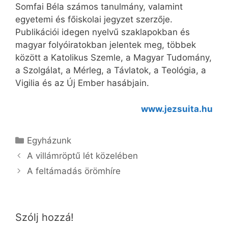
Somfai Béla számos tanulmány, valamint
egyetemi és főiskolai jegyzet szerzője.
Publikációi idegen nyelvű szaklapokban és
magyar folyóiratokban jelentek meg, többek
között a Katolikus Szemle, a Magyar Tudomány,
a Szolgálat, a Mérleg, a Távlatok, a Teológia, a
Vigilia és az Új Ember hasábjain.
www.jezsuita.hu
Kategória
Egyházunk
A villámröptű lét közelében
A feltámadás örömhíre
Szólj hozzá!