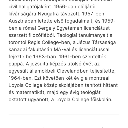
civil hallgatójaként. 1956-ban elöljárói
kívánságára Nyugatra távozott. 1957-ben
Ausztriában letette első fogadalmait, és 1959-
ben a római Gergely Egyetemen licenciátust
szerzett filozófiából. Teológiai tanulmányait a
torontói Regis College-ben, a Jézus Társasága
kanadai fakultásán MA-val és licenciátussal
fejezte be 1963-ban. 1961-ben szentelték
pappá. A jezsuita képzés utolsó évét az
egyesült államokbeli Clevelandben teljesítette,
1964-ben. Ezt követően két évig a montreali
Loyola College középiskolájában tanított hittant
és matematikát, majd egy évig teológiát
oktatott ugyanott, a Loyola College főiskolán.