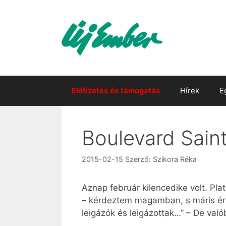
Kilépés
a
tartalomba
Előfizetés és támogatás
Hírek
E
Boulevard Saint
2015-02-15
Szerző:
Szikora Réka
Aznap február kilencedike volt. Pl
– kérdeztem magamban, s máris érke
leigázók és leigázottak…” – De val