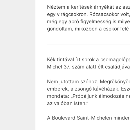
Néztem a kerítések árnyékát az aszf
egy virágcsokron. Rózsacsokor volt
még egy apró figyelmesség is milye
gondoltam, miközben a csokor felé
Kék tintával írt sorok a csomagolóp
Michel 37. szám alatt élt családjával
Nem jutottam szóhoz. Megrökönyödv
emberek, a zsongó kávéházak. Eszem
mondata: „Próbáljunk álmodozás nélk
az valóban Isten.”
A Boulevard Saint-Michelen minde