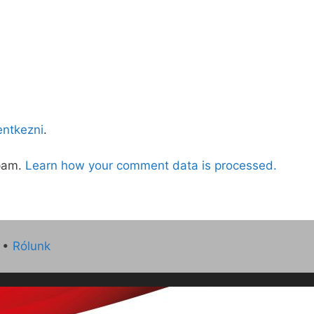
lentkezni
.
spam.
Learn how your comment data is processed.
•
Rólunk