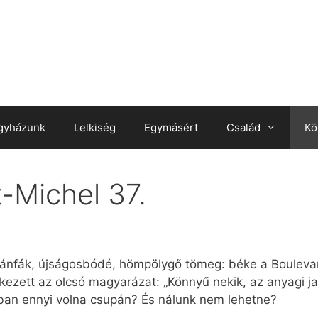
gyházunk
Lelkiség
Egymásért
Család
Kö
-Michel 37.
atánfák, újságosbódé, hömpölygő tömeg: béke a Bouleva
zett az olcsó magyarázat: „Könnyű nekik, az anyagi ja
óban ennyi volna csupán? És nálunk nem lehetne?