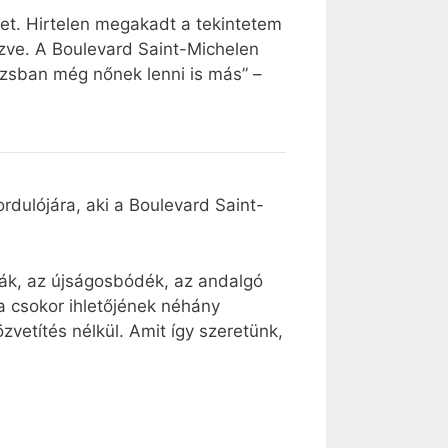
ket. Hirtelen megakadt a tekintetem
űzve. A Boulevard Saint-Michelen
izsban még nőnek lenni is más” –
rdulójára, aki a Boulevard Saint-
ák, az újságosbódék, az andalgó
a csokor ihletőjének néhány
vetítés nélkül. Amit így szeretünk,