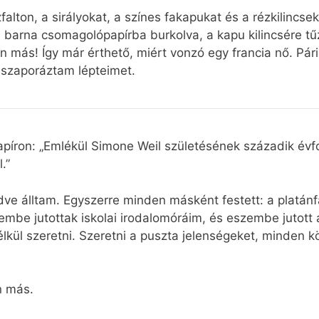
alton, a sirályokat, a színes fakapukat és a rézkilincse
, barna csomagolópapírba burkolva, a kapu kilincsére t
n más! Így már érthető, miért vonzó egy francia nő. Pár
 szaporáztam lépteimet.
apíron: „Emlékül Simone Weil születésének századik évfo
.”
e álltam. Egyszerre minden másként festett: a platánf
be jutottak iskolai irodalomóráim, és eszembe jutott 
ül szeretni. Szeretni a puszta jelenségeket, minden köz
n más.