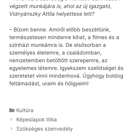
végzett munkájára is, ahol az új igazgató,
Vidnyánszky Attila helyettese lett?
– Bízom benne. Amiről előbb beszéltünk,
természetesen mindenre kihat, a filmes és a
színházi munkámra is. De elsősorban a
személyes életemre, a családomban,
nemzetemben betöltött szerepemre, az
egyetemes létemre. Igyekszem szelídséget és
szeretetet vinni mindenhová. Úgyhogy boldog
feltámadást, uraim és hölgyeim!
Kategória
Kultúra
Képeslapok titka
Szükséges szenvedély