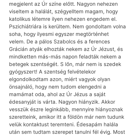
megjelent az Úr színe előtt. Nagyon nehezen
viseltem a halálát, szégyelltem magam, hogy
katolikus létemre ilyen nehezen engedem el.
Pszichiátriára is kerültem. Nem gondoltam volna
soha, hogy ilyesmi egyszer megtörténhet
velem. De a pálos Szabolcs és a ferences
Grácián atyák elhozták nekem az Úr Jézust, és
mindketten más-más napon feladták nekem a
betegek szentségét. S lőn, már nem is szedek
gyógyszert! A szentség felvételekor
elgondolkodtam azon, miért vagyok olyan
önsajnáló, hogy nem tudom elengedni a
mamámat oda, ahol az Úr Jézus a saját
édesanyját is várta. Nagyon hiányzik. Akkor
vesszük észre leginkább, mennyire hiányoznak
szeretteink, amikor itt a földön már nem tudunk
velük kontaktust teremteni. Édesapám halála
után sem tudtam szerepet tanulni fél évig. Most