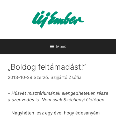
Kilépés
a
tartalomba
Menü
„Boldog feltámadást!”
2013-10-29
Szerző:
Szijjártó Zsófia
–
Húsvét misztériumának elengedhetetlen része
a szenvedés is. Nem csak Széchenyi életében…
– Nagyhéten lesz egy éve, hogy édesanyám