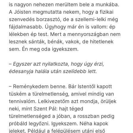
is nagyon nehezen merültem bele a munkába.
A Jóisten megmutatta nekem, hogy a fizikai
szenvedés borzasztó, de a szellemi-lelki még
fájdalmasabb. Úgyhogy már én is vallom: ép
lélekben ép test. Mert a mennyországban nem
lesznek sánták, bénák, vakok, de hitetlenek
sem. Én meg oda igyekszem.
–
Egyszer azt nyilatkozta, hogy úgy érzi,
édesanyja halála után szelídebb lett.
– Reménykedem benne. Bár Istentől kapott
tüském a türelmetlenség, amivel mindig van
tennivalóm. Lelkivezetőm azt mondja, örüljek
neki, mint Szent Pál: hajt téged
türelmetlenséged a jóban, a rosszban pedig
próbáld legyőzni. Igyekszem. Néha kapok
jeleket. Például a felépülésem utáni első