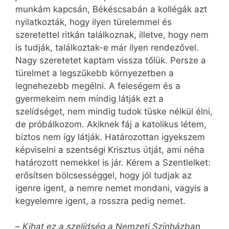
munkám kapcsán, Békéscsabán a kollégák azt
nyilatkozták, hogy ilyen türelemmel és
szeretettel ritkán találkoznak, illetve, hogy nem
is tudják, találkoztak-e már ilyen rendezővel.
Nagy szeretetet kaptam vissza tőlük. Persze a
türelmet a legszűkebb környezetben a
legnehezebb megélni. A feleségem és a
gyermekeim nem mindig látják ezt a
szelídséget, nem mindig tudok tüske nélkül élni,
de próbálkozom. Akiknek fáj a katolikus létem,
biztos nem így látják. Határozottan igyekszem
képviselni a szentségi Krisztus útját, ami néha
határozott nemekkel is jár. Kérem a Szentlelket:
erősítsen bölcsességgel, hogy jól tudjak az
igenre igent, a nemre nemet mondani, vagyis a
kegyelemre igent, a rosszra pedig nemet.
–
Kihat ez a szelídség a Nemzeti Színházban