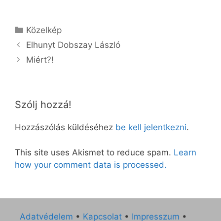
Kategória
Közelkép
Elhunyt Dobszay László
Miért?!
Szólj hozzá!
Hozzászólás küldéséhez
be kell jelentkezni
.
This site uses Akismet to reduce spam.
Learn
how your comment data is processed.
Adatvédelem
•
Kapcsolat
•
Impresszum
•