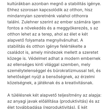
kultúrákban azonban megnő a stabilitás igénye.
Ehhez szorosan kapcsolódik az otthon, hisz
mindannyian szeretnénk valahol otthonra
találni. Zulehner szerint az ember számára igen
fontos a növekedés és a meggyökerezés, s az
otthon lehet az a terep, ahol az élet e két
alapvető folyamata megnyilvánulhat. A
stabilitás és otthon igénye felértékelte a
családot is, amely mindezek mellett a szeretet
közege is. Védelmet adhat a modern embernek
az ellenséges kinti világgal szemben, mely
személytelenséggel és bürokratizmussal teli, és
lehetőséget nyújt a bensőségnek, az érzelmi
közelségnek, a játéknak és a kreativitásnak.
A túlélésnek két alapvető teljesítmény az alapja:
az anyagi javak előállítása (produktivitás) és az
élet továbbadása (reproduktivitás). E két