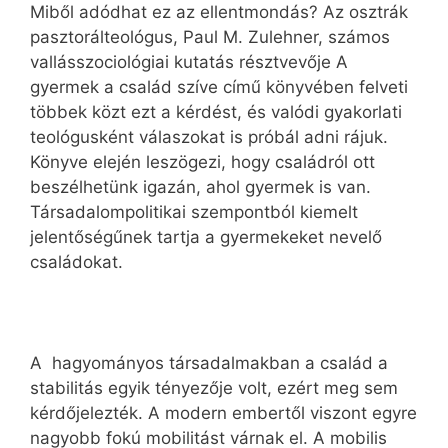
Miből adódhat ez az ellentmondás? Az osztrák
pasztorálteológus, Paul M. Zulehner, számos
vallásszociológiai kutatás résztvevője A
gyermek a család szíve című könyvében felveti
többek közt ezt a kérdést, és valódi gyakorlati
teológusként válaszokat is próbál adni rájuk.
Könyve elején leszögezi, hogy családról ott
beszélhetünk igazán, ahol gyermek is van.
Társadalompolitikai szempontból kiemelt
jelentőségűnek tartja a gyermekeket nevelő
családokat.
A hagyományos társadalmakban a család a
stabilitás egyik tényezője volt, ezért meg sem
kérdőjelezték. A modern embertől viszont egyre
nagyobb fokú mobilitást várnak el. A mobilis