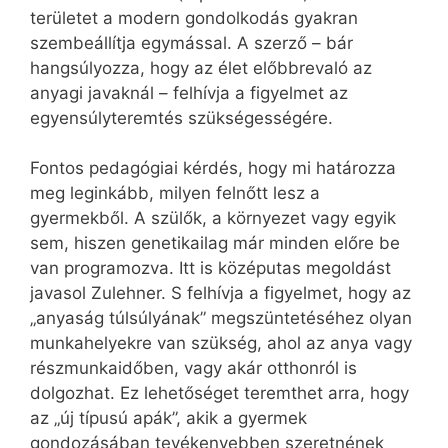
területet a modern gondolkodás gyakran
szembeállítja egymással. A szerző – bár
hangsúlyozza, hogy az élet előbbrevaló az
anyagi javaknál – felhívja a figyelmet az
egyensúlyteremtés szükségességére.
Fontos pedagógiai kérdés, hogy mi határozza
meg leginkább, milyen felnőtt lesz a
gyermekből. A szülők, a környezet vagy egyik
sem, hiszen genetikailag már minden előre be
van programozva. Itt is középutas megoldást
javasol Zulehner. S felhívja a figyelmet, hogy az
„anyaság túlsúlyának” megszüntetéséhez olyan
munkahelyekre van szükség, ahol az anya vagy
részmunkaidőben, vagy akár otthonról is
dolgozhat. Ez lehetőséget teremthet arra, hogy
az „új típusú apák”, akik a gyermek
gondozásában tevékenyebben szeretnének