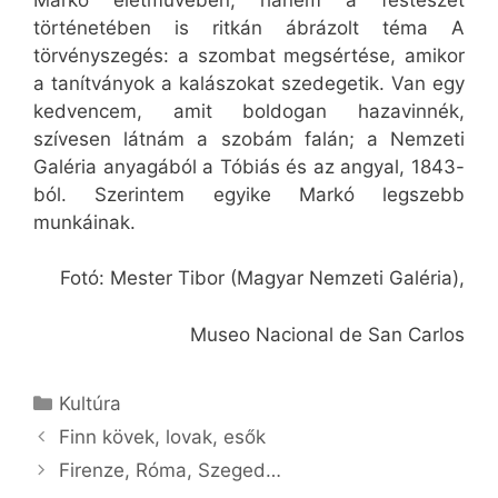
történetében is ritkán ábrázolt téma A
törvényszegés: a szombat megsértése, amikor
a tanítványok a kalászokat szedegetik. Van egy
kedvencem, amit boldogan hazavinnék,
szívesen látnám a szobám falán; a Nemzeti
Galéria anyagából a Tóbiás és az angyal, 1843-
ból. Szerintem egyike Markó legszebb
munkáinak.
Fotó: Mester Tibor (Magyar Nemzeti Galéria),
Museo Nacional de San Carlos
Kategória
Kultúra
Finn kövek, lovak, esők
Firenze, Róma, Szeged…