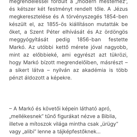
megrendeléssel fordult a „modern mesterhez”,
és kétszer két festményt rendelt tőle. A Jézus
megkeresztelése és A törvényszegés 1854-ben
készült el, az 1855-ös kiállításon mutatták be
őket, a Szent Péter elhívását és Az ördöngös
meggyógyítását pedig 1856-ban festette
Markó. Az utóbbi kettő mérete jóval nagyobb,
mint az előbbieké, ami egyrészt azt tükrözi,
hogy Markó bízott megrendelőiben, másrészt –
a sikert látva – nyilván az akadémia is több
pénzt áldozott a képekre.
– A Markó és követői képein látható apró,
„mellékesnek” tűnő figurákat nézve a Biblia,
illetve a mítoszok világa mintha csak „ürügy”
vagy „alibi” lenne a tájképfestőknek…