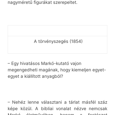
nagyméretű figurákat szerepeltet.
A törvényszegés (1854)
– Egy hivatásos Markó-kutató vajon
megengedheti magának, hogy kiemeljen egyet-
egyet a kiállított anyagból?
– Nehéz lenne választani a tárlat másfél száz
képe közül. A bibliai vonalat nézve nemcsak
Markó életművében, hanem a festészet