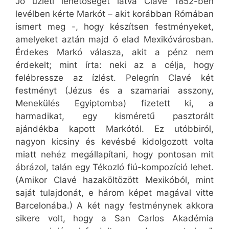
Jó üzleti lehetőséget látva Clavé 1852-ben
levélben kérte Markót – akit korábban Rómában
ismert meg -, hogy készítsen festményeket,
amelyeket aztán majd ő elad Mexikóvárosban.
Érdekes Markó válasza, akit a pénz nem
érdekelt; mint írta: neki az a célja, hogy
felébressze az ízlést. Pelegrín Clavé két
festményt (Jézus és a szamariai asszony,
Menekülés Egyiptomba) fizetett ki, a
harmadikat, egy kisméretű pasztorált
ajándékba kapott Markótól. Ez utóbbiról,
nagyon kicsiny és kevésbé kidolgozott volta
miatt nehéz megállapítani, hogy pontosan mit
ábrázol, talán egy Tékozló fiú-kompozíció lehet.
(Amikor Clavé hazaköltözött Mexikóból, mint
saját tulajdonát, e három képet magával vitte
Barcelonába.) A két nagy festménynek akkora
sikere volt, hogy a San Carlos Akadémia