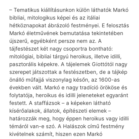
– Tematikus kiállításunkon külön láthatók Markó
bibliai, mitologikus képei és az itáliai
hétköznapokat ábrázoló festményei. E felosztás
Markó életművének bemutatása tekintetében
újszerű, egyébként persze nem az. A
tájfestészet két nagy csoportra bontható:
mitológiai, bibliai tárgyú heroikus, illetve idilli,
pasztorális képekre. A tájelemek Giottótól nagy
szerepet játszottak a festészetben, de a tájkép
önálló műfajjá viszonylag későn, az 1600-as
években vált. Markó e nagy tradíció örököse és
folytatója, heroikus és idilli jeleneteket egyaránt
festett. A staffázsok – a képeken látható
kísérőalakok, állatok, építészeti elemek –
határozzák meg, hogy éppen heroikus vagy idilli
témáról van-e szó. A Halászok című festmény
kivételnek számít, hiszen ezen Markó