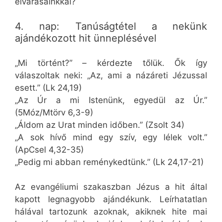
elvárásainkkal?
4. nap: Tanúságtétel a nekünk
ajándékozott hit ünneplésével
„Mi történt?” – kérdezte tőlük. Ők így
válaszoltak neki: „Az, ami a názáreti Jézussal
esett.” (Lk 24,19)
„Az Úr a mi Istenünk, egyedül az Úr.”
(5Móz/Mtörv 6,3-9)
„Áldom az Urat minden időben.” (Zsolt 34)
„A sok hívő mind egy szív, egy lélek volt.”
(ApCsel 4,32-35)
„Pedig mi abban reménykedtünk.” (Lk 24,17-21)
Az evangéliumi szakaszban Jézus a hit által
kapott legnagyobb ajándékunk. Leírhatatlan
hálával tartozunk azoknak, akiknek hite mai