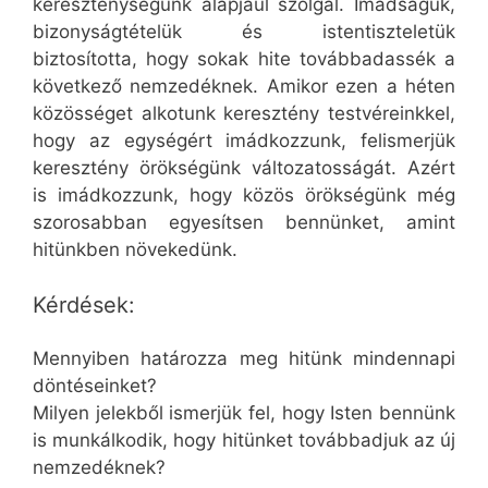
kereszténységünk alapjául szolgál. Imádságuk,
bizonyságtételük és istentiszteletük
biztosította, hogy sokak hite továbbadassék a
következő nemzedéknek. Amikor ezen a héten
közösséget alkotunk keresztény testvéreinkkel,
hogy az egységért imádkozzunk, felismerjük
keresztény örökségünk változatosságát. Azért
is imádkozzunk, hogy közös örökségünk még
szorosabban egyesítsen bennünket, amint
hitünkben növekedünk.
Kérdések:
Mennyiben határozza meg hitünk mindennapi
döntéseinket?
Milyen jelekből ismerjük fel, hogy Isten bennünk
is munkálkodik, hogy hitünket továbbadjuk az új
nemzedéknek?