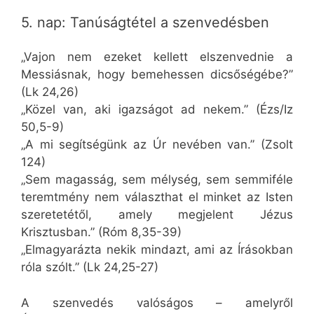
5. nap: Tanúságtétel a szenvedésben
„Vajon nem ezeket kellett elszenvednie a
Messiásnak, hogy bemehessen dicsőségébe?”
(Lk 24,26)
„Közel van, aki igazságot ad nekem.” (Ézs/Iz
50,5-9)
„A mi segítségünk az Úr nevében van.” (Zsolt
124)
„Sem magasság, sem mélység, sem semmiféle
teremtmény nem választhat el minket az Isten
szeretetétől, amely megjelent Jézus
Krisztusban.” (Róm 8,35-39)
„Elmagyarázta nekik mindazt, ami az Írásokban
róla szólt.” (Lk 24,25-27)
A szenvedés valóságos – amelyről