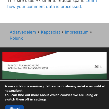
This site uses Akismet to reduce spam.
Learn
how your comment data is processed.
Adatvédelem
•
Kapcsolat
•
Impresszum
•
Rólunk
„Az Új Ember katolikus hetilap 2014. évi működésének
A weboldalon a minőségi felhasználói élmény érdekében sütiket
támogatását az EGYH-KCP-14-P-0121 sz. támogatási
használunk.
szerződés keretében 3 000 000 Ft összegben támogatta az
You can find out more about which cookies we are using or
Emberi Erőforrások Minisztériuma.”
switch them off in
settings
.
© 2026 Magyar Kurír - Új Ember
• Készült
GeneratePress
Elfogad