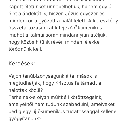
kapott életünket ünnepelhetjük, hanem egy új
élet ajándékát is, hiszen Jézus egyszer és
mindenkorra győzött a halál felett. A keresztény
összetartozásunkat kifejező Ökumenikus
Imahét alkalmai során mindannyian átéljük,
hogy közös hitünk révén minden lélekkel
törődnünk kell.
Kérdések:
Vajon tanúbizonyságunk által mások is
megtudhatják, hogy Krisztus feltámadt a
halottak közül?
Terhelnek-e olyan múltbéli kötöttségeink,
amelyektől nem tudunk szabadulni, amelyeket
pedig egy új ökumenikus tudatossággal kellene
gyógyítanunk?