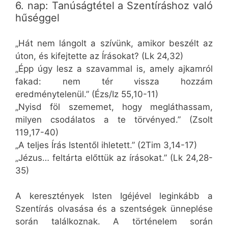
6. nap: Tanúságtétel a Szentíráshoz való
hűséggel
„Hát nem lángolt a szívünk, amikor beszélt az
úton, és kifejtette az Írásokat? (Lk 24,32)
„Épp úgy lesz a szavammal is, amely ajkamról
fakad: nem tér vissza hozzám
eredménytelenül.” (Ézs/Iz 55,10-11)
„Nyisd föl szememet, hogy megláthassam,
milyen csodálatos a te törvényed.” (Zsolt
119,17-40)
„A teljes Írás Istentől ihletett.” (2Tim 3,14-17)
„Jézus… feltárta előttük az írásokat.” (Lk 24,28-
35)
A keresztények Isten Igéjével leginkább a
Szentírás olvasása és a szentségek ünneplése
során találkoznak. A történelem során