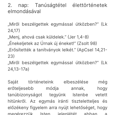
2. nap: Tanúságtétel élettörténetek
elmondásával
„Miről beszélgettek egymással útközben?” (Lk
24,17)
„Menj, ahová csak küldelek.” (Jer 1,4-8)
„Énekeljetek az Úrnak új éneket!” (Zsolt 98)
„Erősítették a tanítványok lelkét.” (ApCsel 14,21-
23)
„Miről beszélgettek egymással útközben?” (Lk
24,13-17a)
Saját történeteink elbeszélése még
erőteljesebb módja annak, hogy
tanúbizonyságot tegyünk Istenbe vetett
hitünkről. Az egymás iránti tiszteletteljes és
előzékeny figyelem arra nyújt lehetőséget, hogy
megérezzük Isten jelenlétét abban a