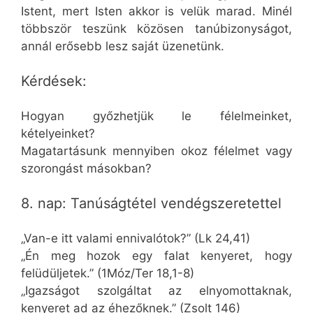
Istent, mert Isten akkor is velük marad. Minél
többször teszünk közösen tanúbizonyságot,
annál erősebb lesz saját üzenetünk.
Kérdések:
Hogyan győzhetjük le félelmeinket,
kételyeinket?
Magatartásunk mennyiben okoz félelmet vagy
szorongást másokban?
8. nap: Tanúságtétel vendégszeretettel
„Van-e itt valami ennivalótok?” (Lk 24,41)
„Én meg hozok egy falat kenyeret, hogy
felüdüljetek.” (1Móz/Ter 18,1-8)
„Igazságot szolgáltat az elnyomottaknak,
kenyeret ad az éhezőknek.” (Zsolt 146)