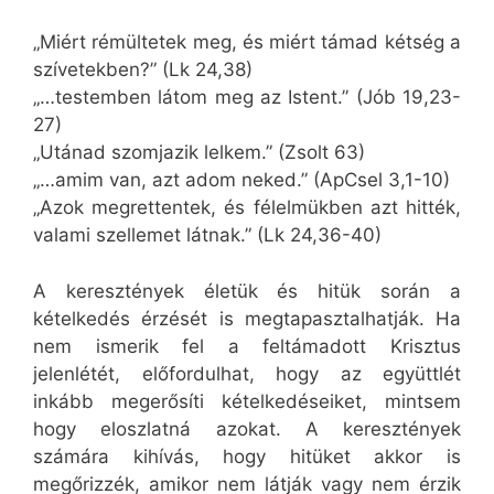
„Miért rémültetek meg, és miért támad kétség a
szívetekben?” (Lk 24,38)
„…testemben látom meg az Istent.” (Jób 19,23-
27)
„Utánad szomjazik lelkem.” (Zsolt 63)
„…amim van, azt adom neked.” (ApCsel 3,1-10)
„Azok megrettentek, és félelmükben azt hitték,
valami szellemet látnak.” (Lk 24,36-40)
A keresztények életük és hitük során a
kételkedés érzését is megtapasztalhatják. Ha
nem ismerik fel a feltámadott Krisztus
jelenlétét, előfordulhat, hogy az együttlét
inkább megerősíti kételkedéseiket, mintsem
hogy eloszlatná azokat. A keresztények
számára kihívás, hogy hitüket akkor is
megőrizzék, amikor nem látják vagy nem érzik