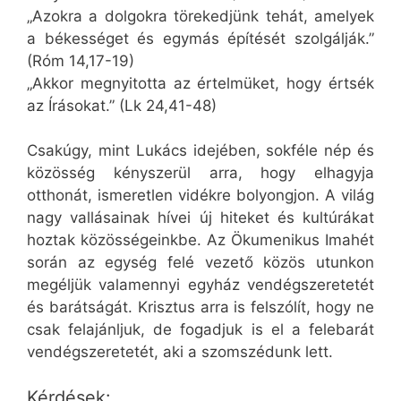
„Azokra a dolgokra törekedjünk tehát, amelyek
a békességet és egymás építését szolgálják.”
(Róm 14,17-19)
„Akkor megnyitotta az értelmüket, hogy értsék
az Írásokat.” (Lk 24,41-48)
Csakúgy, mint Lukács idejében, sokféle nép és
közösség kényszerül arra, hogy elhagyja
otthonát, ismeretlen vidékre bolyongjon. A világ
nagy vallásainak hívei új hiteket és kultúrákat
hoztak közösségeinkbe. Az Ökumenikus Imahét
során az egység felé vezető közös utunkon
megéljük valamennyi egyház vendégszeretetét
és barátságát. Krisztus arra is felszólít, hogy ne
csak felajánljuk, de fogadjuk is el a felebarát
vendégszeretetét, aki a szomszédunk lett.
Kérdések: