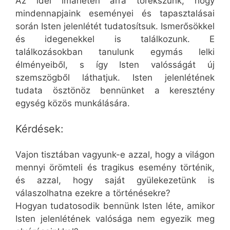
Az idei imahéten arra törekszünk, hogy
mindennapjaink eseményei és tapasztalásai
során Isten jelenlétét tudatosítsuk. Ismerősökkel
és idegenekkel is találkozunk. E
találkozásokban tanulunk egymás lelki
élményeiből, s így Isten valósságát új
szemszögből láthatjuk. Isten jelenlétének
tudata ösztönöz bennünket a keresztény
egység közös munkálására.
Kérdések:
Vajon tisztában vagyunk-e azzal, hogy a világon
mennyi örömteli és tragikus esemény történik,
és azzal, hogy saját gyülekezetünk is
válaszolhatna ezekre a történésekre?
Hogyan tudatosodik bennünk Isten léte, amikor
Isten jelenlétének valósága nem egyezik meg