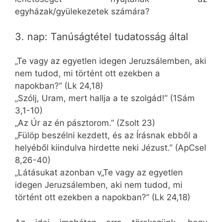
egyházak/gyülekezetek számára?
3. nap: Tanúságtétel tudatosság által
„Te vagy az egyetlen idegen Jeruzsálemben, aki
nem tudod, mi történt ott ezekben a
napokban?” (Lk 24,18)
„Szólj, Uram, mert hallja a te szolgád!” (1Sám
3,1-10)
„Az Úr az én pásztorom.” (Zsolt 23)
„Fülöp beszélni kezdett, és az Írásnak ebből a
helyéből kiindulva hirdette neki Jézust.” (ApCsel
8,26-40)
„Látásukat azonban v„Te vagy az egyetlen
idegen Jeruzsálemben, aki nem tudod, mi
történt ott ezekben a napokban?” (Lk 24,18)