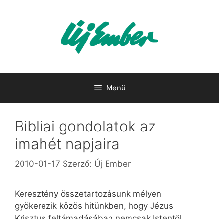
Kilépés
a
tartalomba
Menü
Bibliai gondolatok az
imahét napjaira
2010-01-17
Szerző:
Új Ember
Keresztény összetartozásunk mélyen
gyökerezik közös hitünkben, hogy Jézus
Krisztus feltámadásában nemcsak Istentől