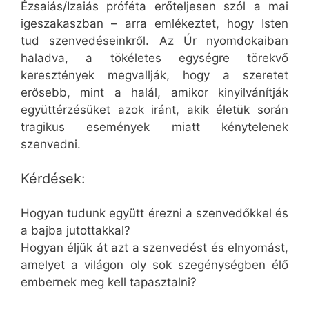
Ézsaiás/Izaiás próféta erőteljesen szól a mai
igeszakaszban – arra emlékeztet, hogy Isten
tud szenvedéseinkről. Az Úr nyomdokaiban
haladva, a tökéletes egységre törekvő
keresztények megvallják, hogy a szeretet
erősebb, mint a halál, amikor kinyilvánítják
együttérzésüket azok iránt, akik életük során
tragikus események miatt kénytelenek
szenvedni.
Kérdések:
Hogyan tudunk együtt érezni a szenvedőkkel és
a bajba jutottakkal?
Hogyan éljük át azt a szenvedést és elnyomást,
amelyet a világon oly sok szegénységben élő
embernek meg kell tapasztalni?