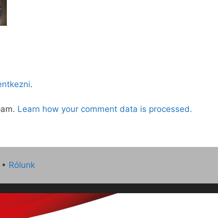
lentkezni
.
spam.
Learn how your comment data is processed.
•
Rólunk