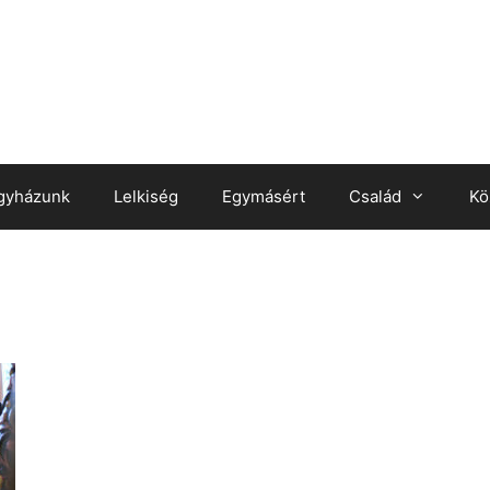
gyházunk
Lelkiség
Egymásért
Család
Kö