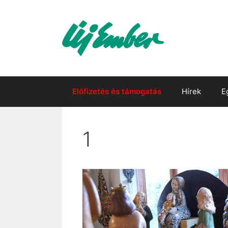
Kilépés
a
tartalomba
Előfizetés és támogatás
Hírek
E
1