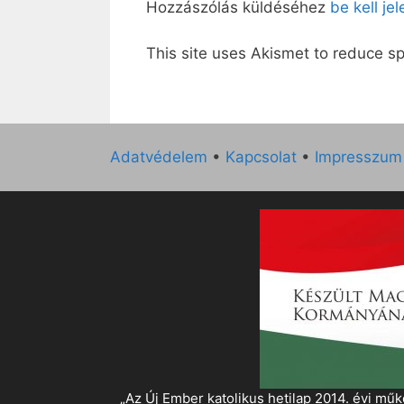
Hozzászólás küldéséhez
be kell je
This site uses Akismet to reduce 
Adatvédelem
•
Kapcsolat
•
Impresszum
„Az Új Ember katolikus hetilap 2014. évi 