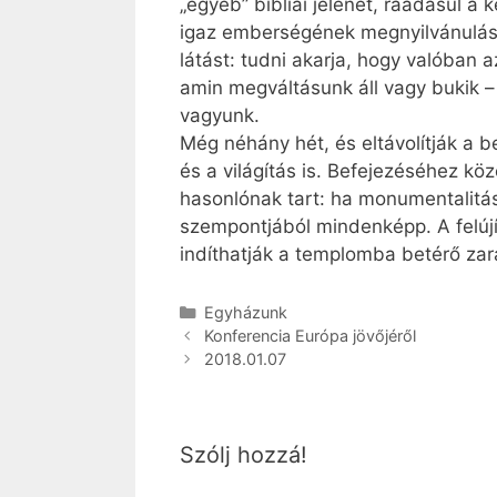
„egyéb” bibliai jelenet, ráadásul a
igaz emberségének megnyilvánulása
látást: tudni akarja, hogy valóban 
amin megváltásunk áll vagy bukik –
vagyunk.
Még néhány hét, és eltávolítják a 
és a világítás is. Befejezéséhez k
hasonlónak tart: ha monumentalitá
szempontjából mindenképp. A felújí
indíthatják a templomba betérő zar
Kategória
Egyházunk
Konferencia Európa jövőjéről
2018.01.07
Szólj hozzá!