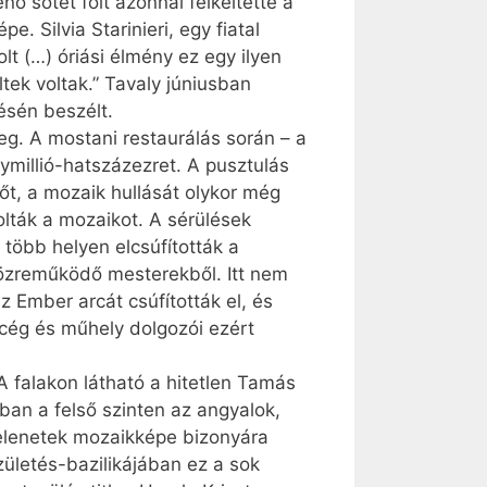
nő sötét folt azonnal felkeltette a
. Silvia Starinieri, egy fiatal
lt (…) óriási élmény ez egy ilyen
ltek voltak.” Tavaly júniusban
ésén beszélt.
eg. A mostani restaurálás során – a
millió-hatszázezret. A pusztulás
őt, a mozaik hullását olykor még
olták a mozaikot. A sérülések
t több helyen elcsúfították a
 közreműködő mesterekből. Itt nem
 ­Ember arcát csúfították el, és
 cég és műhely dolgozói ezért
 falakon látható a hitetlen Tamás
ban a felső szinten az angyalok,
jelenetek mozaikképe bizonyára
zületés-bazilikájában ez a sok