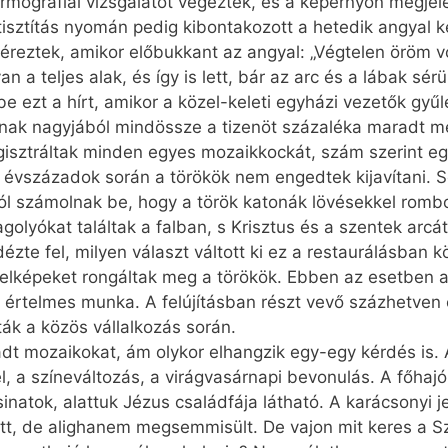
ermográfiai vizsgálatot végeztek, és a képernyőn megjele
isztítás nyomán pedig kibontakozott a hetedik angyal képe
 éreztek, amikor előbukkant az angyal: „Végtelen öröm vo
 teljes alak, és így is lett, bár az arc és a lábak sérü
 ezt a hírt, amikor a közel-keleti egyházi vezetők gyűl
sának nagyjából mind­össze a tizenöt százaléka maradt m
isztráltak minden egyes mozaikkockát, szám szerint egy
z évszázadok során a törökök nem engedtek kijavítani. S
arról számolnak be, hogy a török katonák lövésekkel romb
kagolyókat találtak a falban, s Krisztus és a szentek arcá
dézte fel, milyen választ váltott ki ez a restaurálásban
 jelképeket rongáltak meg a törökök. Ebben az esetben az
t értelmes munka. A felújításban részt vevő százhetven
ák a közös vállalkozás során.
 mozaikokat, ám olykor elhangzik egy-egy kérdés is. A
, a színeváltozás, a virágvasárnapi bevonulás. A főhajó
inatok, alattuk Jézus családfája látható. A karácsonyi 
zött, de alighanem megsemmisült. De vajon mit keres a S