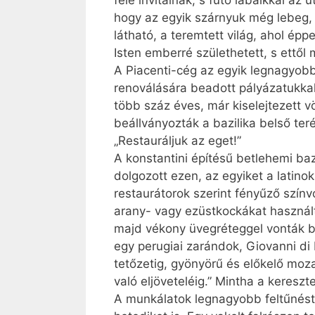
felé invitálnak, s futó lábaikkal az
hogy az egyik szárnyuk még lebeg, a
látható, a teremtett világ, ahol ép
Isten emberré születhetett, s ettől 
A Piacenti-cég az egyik legnagyobb
renoválására beadott pályázatukkal
több száz éves, már kiselejtezett 
beállványozták a bazilika belső ter
„Restauráljuk az eget!”
A konstantini építésű betlehemi baz
dolgozott ezen, az egyiket a latino
restaurátorok szerint fényűző szín
arany- vagy ezüstkockákat használt
majd vékony üvegréteggel vonták b
egy perugiai zarándok, Giovanni di
tetőzetig, gyönyörű és előkelő moza
való eljöveteléig.” Mintha a keres
A munkálatok legnagyobb feltűnést 