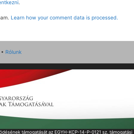
lentkezni
.
spam.
Learn how your comment data is processed.
•
Rólunk
működésének támogatását az EGYH-KCP-14-P-0121 sz. támogatás