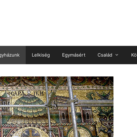
gyházunk
Lelkiség
Egymásért
Család
Kö