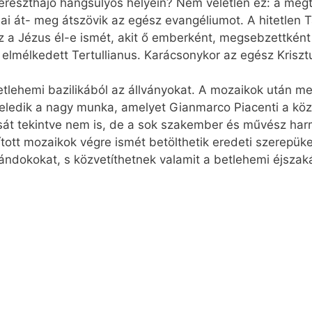
 kereszthajó hangsúlyos helyein? Nem véletlen ez: a megt
i át- meg átszövik az egész evangéliumot. A hitetlen 
az a Jézus él-e ismét, akit ő emberként, megsebzettként i
 elmélkedett Tertullianus. Karácsonykor az egész Kris
betlehemi bazilikából az állványokat. A mozaikok után m
özeledik a nagy munka, amelyet Gianmarco Piacenti a köz
sát tekintve nem is, de a sok szakember és művész h
tott mozaikok végre ismét betölthetik eredeti szerepüke
ándokokat, s közvetíthetnek valamit a betlehemi éjszak