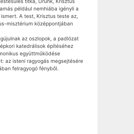
estesülés titka, Urunk, Krisztus
Tamás például nemhiába igényli a
smert. A test, Krisztus teste az,
ztus-misztérium középpontjában
egújulnak az oszlopok, a padlózat
épkori katedrálisok építéséhez
armonikus együttműködése
t: az isteni ragyogás megsejtésére
ában felragyogó fényből.