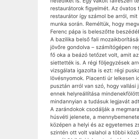
hetediket is. Egy vakolt falrészen t
restaurátorok figyelmét. Az óvatos t
restaurátor így számol be arról, mit
munka során. Reméltük, hogy megvan a
Ferenc pápa is beleszőtte beszédébe
A bazilika belső fali mozaikborítá
jövőre gondolva – számítógépen reg
fő oka a beázó tetőzet volt, amit a
siettették is. A régi följegyzések 
vizsgálata igazolta is ezt: régi pus
lövésnyomok. Piacenti úr lelkesen i
pusztán arról van szó, hogy vallási
ennek helyreállítása mindenekfölöt
mindannyian a tudásuk legjavát adt
A zarándokok csodálják a megmaradt
húsvéti jelenete, a mennybemenetel
középen a helyi és az egyetemes zs
szintén ott volt valahol a többi kö