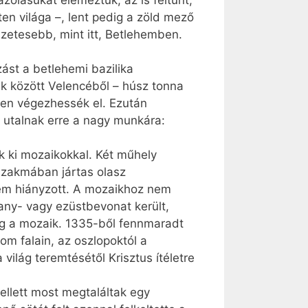
ázolásukat elemeztük, az is feltűnt,
ten világa –, lent pedig a zöld mező
szetesebb, mint itt, Betlehemben.
ást a betlehemi bazilika
ek között Velencéből – húsz tonna
ően végezhessék el. Ezután
y utalnak erre a nagy munkára:
ék ki mozaikokkal. Két műhely
 szakmában jártas olasz
sem hiányzott. A mozaikhoz nem
any- vagy ezüstbevonat került,
og a mozaik. 1335-ből fennmaradt
om falain, az oszlopoktól a
világ teremtésétől Krisztus ítéletre
ellett most megtaláltak egy