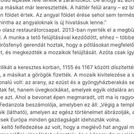
 utolsó lépések felé terelik a zarándokot. De ahogy az ábr
 másikat már leeresztették. A háttér felül arany – ez Is
pen földet értek. Az angyal földet érése sehol sem termé
mintha az angyaloknak is új hivatásuk lenne.”
 olasz restaurátor­csapat. 2013-ban nyerték el a megbíz
. A munka a tető felújításával kezdődött, ehhez – több
vörösfenyő gerendát hoztak, hogy a pótlásokat megfelel
ét, és megkezdték a mozaikok felújítását. Azóta csak íg
ilikát a keresztes korban, 1155 és 1167 között díszített
k, a másikat a görögök fizették. A mozaik kivitelezése a
vonalú volt: az arany, az ezüst és a gyöngyházberakás 
ak fel, hanem üvegkockákat, amelyek egyik oldalára ar
e azt. Ahol a bevonat épen megmaradt, ott ma is ragy
 Fedanzola beszámolója, amelyben ez áll: „Végig a templ
ik (látható), amelyen az egész történelmet ábrázolják, a 
ztesek Európa minden gazdagságát idehozták volna.
keltő felfedezése az volt, hogy a meglévő hat angyal m