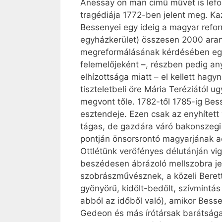
Anessay on man című művét is leford
tragédiája 1772-ben jelent meg. Ka
Bessenyei egy ideig a magyar refor
egyházkerület) összesen 2000 aranyf
megreformálásának kérdésében egyh
felemelőjeként –, részben pedig an
elhízottsága miatt – el kellett hagy
tiszteletbeli őre Mária Teréziától u
megvont tőle. 1782-től 1785-ig Bes
esztendeje. Ezen csak az enyhített
tágas, de gazdára váró bakonszegi
pontján önsorsrontó magyarjának ad
Ottlétünk verőfényes délutánján vi
beszédesen ábrázoló mellszobra jel
szobrászművésznek, a közeli Beret
gyönyörű, kidőlt-bedőlt, szívmintá
abból az időből való), amikor Bess
Gedeon és más írótársak barátsága e