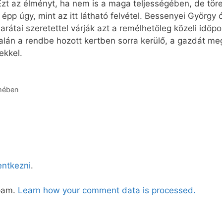
zt az élményt, ha nem is a maga teljességében, de töre
pp úgy, mint az itt látható felvétel. Bessenyei György 
tai szeretettel várják azt a remélhetőleg közeli időpon
alán a rendbe hozott kertben sorra kerülő, a gazdát m
ekkel.
mében
lentkezni
.
spam.
Learn how your comment data is processed.