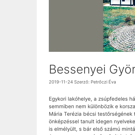
Bessenyei Györ
2019-11-24
Szerző:
Petrőczi Éva
Egykori lakóhelye, a zsúpfedeles h
semmiben nem különbözik e korszak p
Mária Terézia bécsi testőrségének t
önképzéssel tanult idegen nyelveke
is elmélyült, s bár első számú mintá