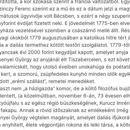
ította, a kor szokása szerint a francia változatból. Eg
zinczy Ferenc szerint ez a mű és ez a dátum jelzi a mag
mátusok ügyvivője volt Bécsben, s ezért a négy szuperi
orint évdíjat fizetett neki. E jövedelmét 1775-ben elve
áza vezetésével szemben a császárnő mellé állt. Részb
yagi okokból 1779 augusztusában a katolikus hitre tért 
nia a daliás termethez kötött testőri szolgálatot. 1779-tő
gyancsak évi 2000 forint kegydíjat kapott, amelyet anyja 
senyei György az anyjánál élt Tiszabercelen, s ezt köve
 valamicskét, hogy utolsó éveiben unokahúga és poétat
 kert, a szomorú, zsúpfedeles kunyhó minden idők egyi
ott „erémi szállást”, remetei menedéket.
gaszt nem „a házigazda” komor, de a költő filozófus buj
entett, (a közelmúltban, november 6-án, 73 évesen elhu
tyóújfalu s az egész régió büszkeségének, Kurucz Imré
s fakapu. Annak a rövid időszaknak az emlékeként (még
enyei György végtelen magányát, amelyet daliás ifjúkor
nyhített, élete végpontján rokona és lelki társa, a köl