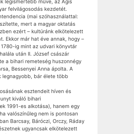
yik legismertebb műve, az Ágis
yar felvilágosodás kezdetét.
ntendencia (mai szóhasználattal:
szítette, mert a magyar oktatás
en ezért – kultúránk elkötelezett
át. Ekkor már hat éve annak, hogy –
l 1780-ig mint az udvari könyvtár
halála után II. József császár
tte a bihari remeteség huszonnégy
ársa, Bessenyei Anna ápolta. A
k legnagyobb, bár élete több
dosásának esztendeit híven és
nyt kiváló bihari
nek 1991-es alkotása), hanem egy
 ha valószínűleg nem is pontosan
ában Barcsay, Báróczi, Orczy, Ráday
tészetnek ugyancsak elkötelezett