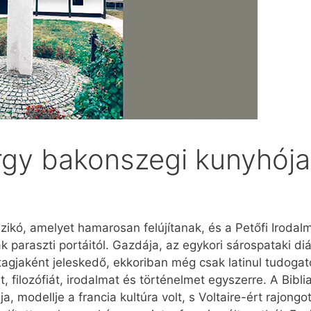
gy bakonszegi kunyhója
ázikó, amelyet hamarosan felújítanak, és a Petőfi Irod
araszti portáitól. Gazdája, az egykori sárospataki diák
agjaként jeleskedő, ekkoriban még csak latinul tudogató
t, filozófiát, irodalmat és történelmet egyszerre. A Bi
ja, modellje a francia kultúra volt, s Voltaire-ért rajong