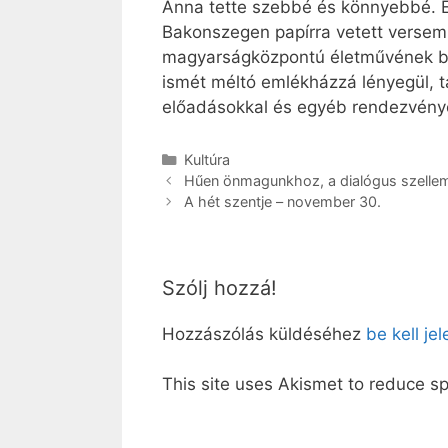
Anna tette szebbé és könnyebbé. E
Bakonszegen papírra vetett versem é
magyarságközpontú életművének bará
ismét méltó emlékházzá lényegül, t
előadásokkal és egyéb rendezvény
Kategória
Kultúra
Hűen önmagunkhoz, a dialógus szelle
A hét szentje – november 30.
Szólj hozzá!
Hozzászólás küldéséhez
be kell je
This site uses Akismet to reduce 