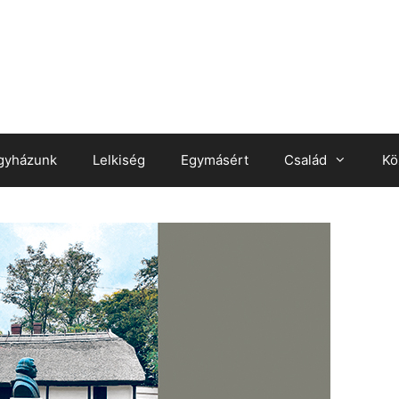
gyházunk
Lelkiség
Egymásért
Család
Kö