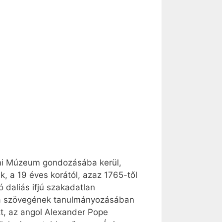
almi Múzeum gondozásába kerül,
, a 19 éves korától, azaz 1765-től
 daliás ifjú szakadatlan
blia szövegének tanulmányozásában
ott, az angol Alexander Pope