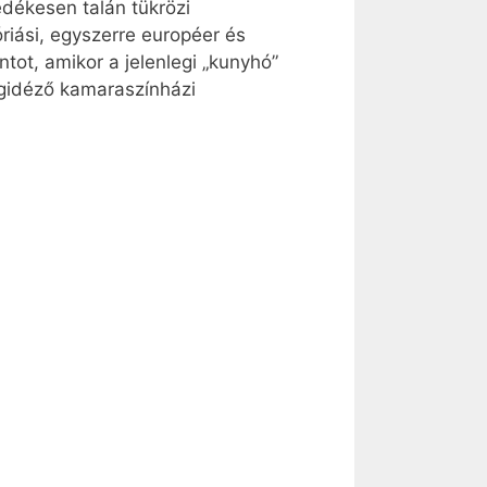
dékesen talán tükrözi
óriási, egyszerre européer és
tot, amikor a jelenlegi „kunyhó”
egidéző kamaraszínházi