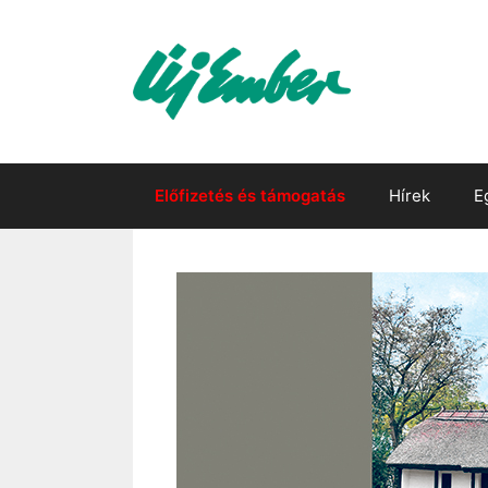
Kilépés
a
tartalomba
Előfizetés és támogatás
Hírek
E