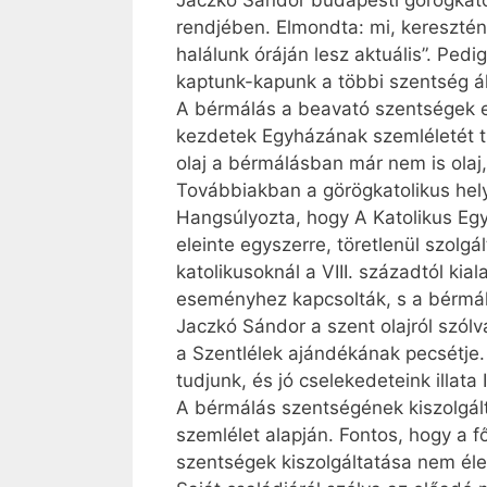
Jaczkó Sándor budapesti görögkatol
rendjében. Elmondta: mi, keresztén
halálunk óráján lesz aktuális”. Pe
kaptunk-kapunk a többi szentség ált
A bérmálás a beavató szentségek egy
kezdetek Egyházának szemléletét tü
olaj a bérmálásban már nem is olaj
Továbbiakban a görögkatolikus hely
Hangsúlyozta, hogy A Katolikus Eg
eleinte egyszerre, töretlenül szolg
katolikusoknál a VIII. századtól ki
eseményhez kapcsolták, s a bérmálá
Jaczkó Sándor a szent olajról szólv
a Szentlélek ajándékának pecsétje.
tudjunk, és jó cselekedeteink illat
A bérmálás szentségének kiszolgált
szemlélet alapján. Fontos, hogy a f
szentségek kiszolgáltatása nem élet