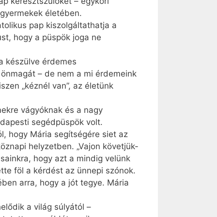
ap keresztszülőket – egykori
a gyermekek életében.
olikus pap kiszolgáltathatja a
ust, hogy a püspök joga ne
ra készülve érdemes
a önmagát – de nem a mi érdemeink
szen „kéznél van”, az életünk
rmekre vágyóknak és a nagy
apesti segédpüspök volt.
ól, hogy Mária segítségére siet az
köznapi helyzetben. „Vajon követjük-
ásainkra, hogy azt a mindig velünk
ette föl a kérdést az ünnepi szónok.
ében arra, hogy a jót tegye. Mária
lődik a világ súlyától –