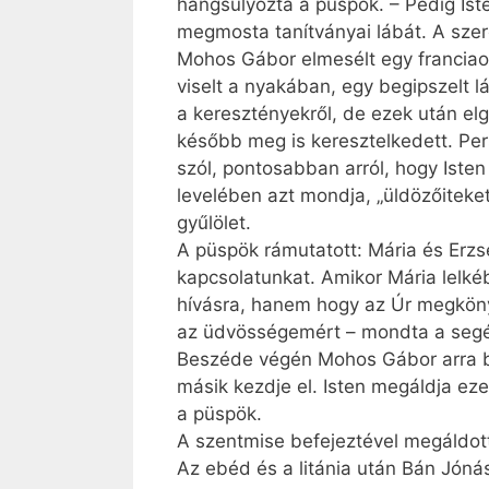
hangsúlyozta a püspök. – Pedig Ist
megmosta tanítványai lábát. A szere
Mohos Gábor elmesélt egy franciaors
viselt a nyakában, egy begipszelt 
a keresztényekről, de ezek után elgo
később meg is keresztelkedett. Pers
szól, pontosabban arról, hogy Isten
levelében azt mondja, „üldözőiteket
gyűlölet.
A püspök rámutatott: Mária és Erzsé
kapcsolatunkat. Amikor Mária lelkébő
hívásra, hanem hogy az Úr megkönyör
az üdvösségemért – mondta a seg
Beszéde végén Mohos Gábor arra buz
másik kezdje el. Isten megáldja ez
a püspök.
A szentmise befejeztével megáldott
Az ebéd és a litánia után Bán Jón