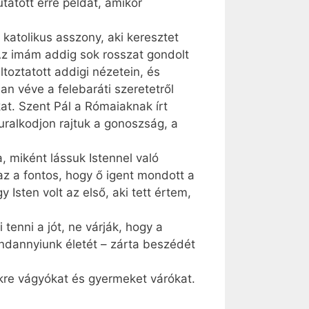
atott erre példát, amikor
 katolikus asszony, aki keresztet
 Az imám addig sok rosszat gondolt
ltoztatott addigi nézetein, és
an véve a felebaráti szeretetről
at. Szent Pál a Rómaiaknak írt
 uralkodjon rajtuk a gonoszság, a
, miként lássuk Istennel való
 az a fontos, hogy ő igent mondott a
Isten volt az első, aki tett értem,
enni a jót, ne várják, hogy a
d­annyiunk életét – zárta beszédét
ekre vágyókat és gyermeket várókat.