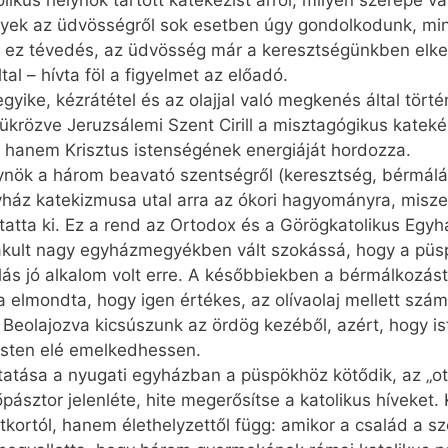
ikus helynök tartott katekézist arról, milyen szerepe 
yek az üdvösségről sok esetben úgy gondolkodunk, mint
dig ez tévedés, az üdvösség már a keresztségünkben elk
al – hívta föl a figyelmet az előadó.
ike, kézrátétel és az olajjal való megkenés által történ
krözve Jeruzsálemi Szent Cirill a misztagógikus katekéz
, hanem Krisztus istenségének energiáját hordozza.
nök a három beavató szentségről (keresztség, bérmálás,
yház katekizmusa utal arra az ókori hagyományra, misze
áltatta ki. Ez a rend az Ortodox és a Görögkatolikus Eg
alakult nagy egyházmegyékben vált szokássá, hogy a püspö
s jó alkalom volt erre. A későbbiekben a bérmálkozást
a elmondta, hogy igen értékes, az olívaolaj mellett szá
 Beolajozva kicsúszunk az ördög kezéből, azért, hogy i
a Isten elé emelkedhessen.
atása a nyugati egyházban a püspökhöz kötődik, az „ot
őpásztor jelenléte, hite megerősítse a katolikus híveket
kortól, hanem élethelyzettől függ: amikor a család a sz