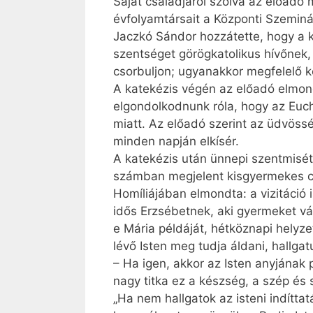
Saját családjáról szólva az előadó
évfolyamtársait a Központi Szeminá
Jaczkó Sándor hozzátette, hogy a ke
szentséget görögkatolikus hívőnek,
csorbuljon; ugyanakkor megfelelő
A katekézis végén az előadó elmon
elgondolkodnunk róla, hogy az Euc
miatt. Az előadó szerint az üdvöss
minden napján elkísér.
A katekézis után ünnepi szentmisé
számban megjelent kisgyermekes c
Homíliájában elmondta: a vizitáció 
idős Erzsébetnek, aki gyermeket vár
e Mária példáját, hétköznapi helyze
lévő Isten meg tudja áldani, hallgat
– Ha igen, akkor az Isten anyjának 
nagy titka ez a kész­ség, a szép és
„Ha nem hallgatok az isteni indíttat