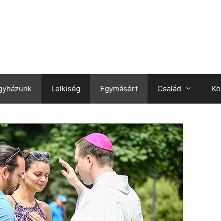
gyházunk
Lelkiség
Egymásért
Család
Kö