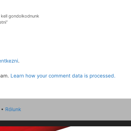
 kell gondolkodnunk
etni”
lentkezni
.
spam.
Learn how your comment data is processed.
•
Rólunk