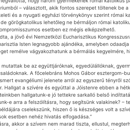
 megvallotta, hogy három gyermekének római katolikus p
riumból – választott, akik fontos szerepet töltenek be 
leti és a nyugati egyházi törvénykönyv szerint római kat
 de görögkatolikus lehetőleg ne bérmáljon római katolik
 kompromisszumos esetben ez mégis elképzelhető.
dta, a jövő évi Nemzetközi Eu­charisztikus Kongresszus
harisztia Isten legnagyobb ajándéka, amelyben odaadj
éget remélve vágyakozhatunk a bérmálás kegyelmére, hi
t mutattak be az együttjáróknak, egyedülállóknak, gye
saládoknak. A főcelebráns Mohos Gábor esztergom-bud
ismert evangéliumi jelenete arról az egyszerű tényről sz
. Hallgat a szívére és egyúttal a Jóistenre ebben a hét
teinkben hallgatunk-e jó tettekre sarkalló belső indíttat
unk-e arra a felszólításra, hogy segítsünk valakinek? – t
példájára cselekszünk, hiszen ő is készséges volt a szív
 sok esetben nehéz hivatás elfogadása.”
ásra, akkor a szívem nem marad tiszta, ellustul, megterhe