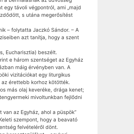
van a bérmálásnak az üdvösség
 egy távoli végpontról, ami „majd
ezdődött, s utána megerősítést
ik – folytatta Jaczkó Sándor. – A
iseiben azt tanítja, hogy a szent
 Eucharisztia) beszélt.
rint e három szentséget az Egyház
yházban máig érvényben van. A
ki vizitációkat egy liturgikus
 az érettebb korhoz kötötték.
mos más olaj keveréke, drága kenet;
stengyermeki mivoltunkban fejlődni
t van az Egyház, ahol a püspök”
. Keleti szempont, hogy a beavató
entség felvételéről dönt.