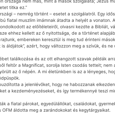
en országa nem más, mint a mások szolgálata; Jézus mut
tet titka ez.”
zági – nemrég történt – esetet a szolgálatról. Egy idős
lábú fiatal muszlim imámnak átadta a helyét a vonaton.
ndolkodott az előítéleteiről, olvasni kezdte a Bibliát, vá
ze ehhez kellett az ő nyitottsága, de a történet alapjáb
 rajtunk, embereken keresztül is meg tud érinteni mások
 is áldjátok”, azért, hogy változzon meg a szívük, és ne
bet találkozása és az ott elhangzott szavak példák arra
l feltör a Magnificat, sorolja Isten csodás tetteit; nem
ült az ő népén. A mi életünkben is az a lényeges, hogy 
édpüspök.
dította a jelenlévőket, hogy ne habozzanak elkezdeni t
eket a kezdeményezéseket, és így termékennyé teszi min
ák a fiatal párokat, egyedülállókat, családokat, gyerm
ás OFM áldotta meg a zarándokokat és kegytárgyaikat.