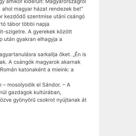
gy amikor kiderült: Magyarországról
, ahol magyar házat rendezek be!”
or kezdődő szentmise utáni csángó
tó tábor többi napja
t-szigetre. A gyerekek között
ap után gyakran elhagyja a
yartanulásra sarkallja őket. „Én is
ak. A csángók magyarok akarnak
 „Román katonaként a mieink: a
n – mosolyodik el Sándor. – A
enül gazdagok kultúrában,
zve gyönyörű csokrot nyújtanak át