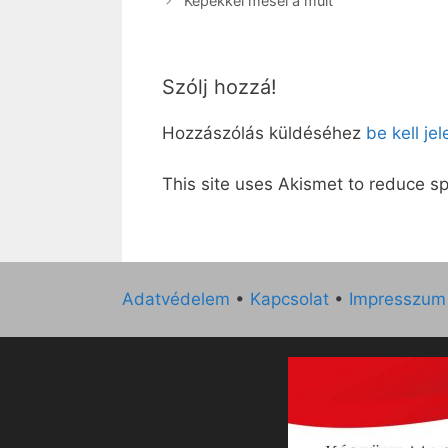
Képekkel mesél a múlt
Szólj hozzá!
Hozzászólás küldéséhez
be kell je
This site uses Akismet to reduce 
Adatvédelem
•
Kapcsolat
•
Impresszum