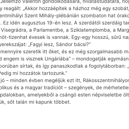
 Jellemző Valentin gondolkodására, hivatástudatára, ho
gy reagált: „Akkor hozzáépítek a házhoz még egy szobát
zentmihályi Szent Mihály-plébánián szombaton hat órak
 Ez idén augusztus 19-én lesz. A szerdától szerdáig tar
, Visegrádra, a Parlamentbe, a Sziklatemplomba, a Margi
zenöt-tizenhat évesek is vannak. Egy-egy hosszú, sűrű n
yerekszájat: „Fagyi lesz, Sándor bácsi?”
ennyire szeretik itt őket, és ez még szorgalmasabb mag
d engem is visznek Ungáriába” – mondogatják egymásn
háborúban sírtak, és így panaszkodtak a fogolytáborban:
Pedig mi hozzátok tartozunk.”
 jó – minden évben megéljük ezt itt, Rákosszentmihályo
olikus és a magyar tradíciót – szegények, de mérhetetl
alokban, amelyekből a csángó esten népviseletbe öltö
ük, sőt talán mi kapunk többet.