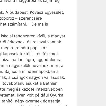
tanítva a magyaroknak saját régi
k. A budapesti Kovász Egyesület,
toboroz – szerencsére
het számítani. – De ma is
 iskolai rendszeren kívül, a magyar
dről érkeznek, és rosszul vannak
 még a (román) pap is azt
 kapcsolatoktól is, és félelmet
es bizalmatlanságra, aggodalomra.
ran a nagyszülők nevelnek, mert a
tani. Sajnos a mindennapokban a
nak, a csángók nagyon vallásosak.
i továbbtanulásukat a Bethlen
ette meg és kezdte intenzívebben
etemet. Ilyen volt például Gyurka
ben tanító, négy gyermek édesapja.