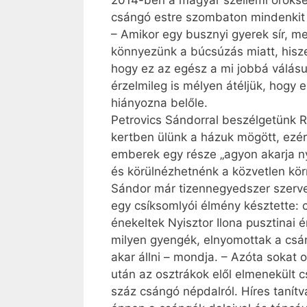
2014-ben a magyar szellemi öröksé
csángó estre szombaton mindenkit 
– Amikor egy busznyi gyerek sír, me
könnyezünk a búcsúzás miatt, hisze
hogy ez az egész a mi jobbá válásun
érzelmileg is mélyen átéljük, hogy
hiányozna belőle.
Petrovics Sándorral beszélgetünk R
kertben ülünk a házuk mögött, ezér
emberek egy része „agyon akarja n
és körülnézhetnénk a közvetlen kör
Sándor már tizennegyedszer szervez
egy csíksomlyói élmény késztette: 
énekeltek Nyisztor Ilona pusztinai 
milyen gyengék, elnyomottak a csá
akar állni – mondja. – Azóta sokat 
után az osztrákok elől elmenekült cs
száz csángó népdalról. Híres tanít