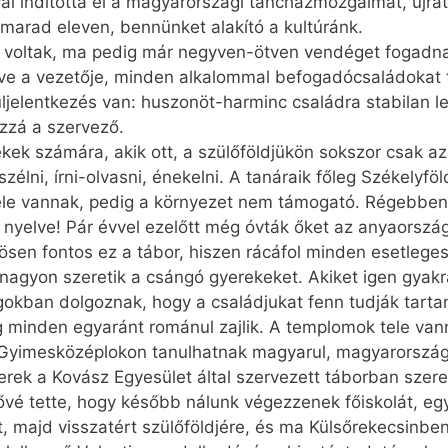
l indította el a magyarországi tánc­ház­moz­galmat, újra
, marad eleven, bennünket alakító a kultúránk.
 voltak, ma pedig már negyven-ötven vendéget fogadna
e a vezetője, minden alkalommal befogadócsaládokat 
elentkezés van: huszonöt-harminc családra stabilan le
zzá a szervező.
kek számára, akik ott, a szülőföldjükön sokszor csak az
lni, írni-olvasni, énekelni. A tanáraik főleg Székelyföl
ele vannak, pedig a környezet nem támogató. Régebben
nyelve! Pár évvel ezelőtt még óvták őket az anyaországi
nösen fontos ez a tábor, hiszen rácáfol minden esetleg
 nagyon szeretik a csángó gyerekeket. Akiket igen gyak
zágokban dolgoznak, hogy a családjukat fenn tudják tar
g minden egyaránt románul zajlik. A templomok tele van
Gyimesközéplokon tanulhatnak magyarul, magyarország
rek a Kovász Egyesület által szervezett táborban szer
ővé tette, hogy később nálunk végezzenek főiskolát, egy
t, majd visszatért szülőföldjére, és ma Kül­ső­re­ke­csin­