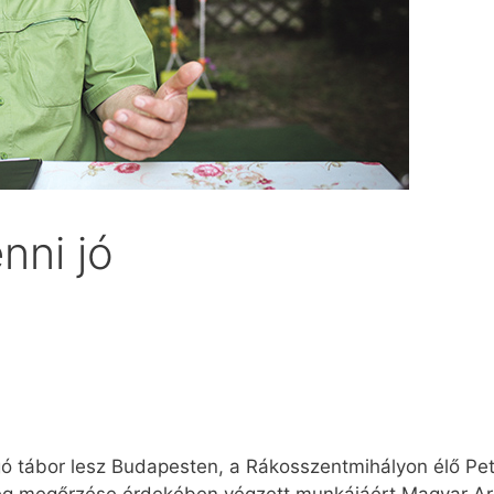
nni jó
gó tábor lesz Budapesten, a Rákosszentmihályon élő Pet