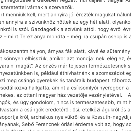
g megőrzése érdekében végzett munkájáért Magyar Aran
szeretettel várnak a szervezők.
rt menniük kell, mert annyira jól érezték magukat nálunk
n annyira a szívünkhöz nőttek az egy hét alatt, olyank
król is szól. Gazdagodik a szívünk attól, hogy évről év
 ez – mint Teréz anya mondta – még ha csupán csepp is 
ákosszentmihályon, árnyas fák alatt, kávé és sütemény 
t könnyen elhisszük, amikor azt mondja: neki elég ez, 
yaralni magát”. Az önzés már teljesen természetesnek 
nyezetünkben is, például áthívhatnánk a szomszédot eg
i meg csángó gyerekek és tanáraik budapesti táborozás
csodálkozva hallgatta, amint a csíksomlyói nyeregben a
énekes, az ottani magyar ház vezetője vezényletével. – 
ngók, és úgy gondolom, nincs is természetesebb, mint
olvastam a csángók eredetéről: ősi, etelközi águkról és
oportjaikról, archaikus nyelvükről és a Kossuth-nagydíja
ványának, Sebő Ferencnek óriási érdeme volt az, hogy so