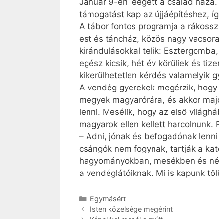
Január 9-én leégett a család háza.
támogatást kap az újjáépítéshez, í
A tábor fontos programja a rákoss
est és táncház, közös nagy vacsora.
kirándulásokkal telik: Esztergomba
egész kicsik, hét év körüliek és ti
kikerülhetetlen kérdés valamelyik g
A vendég gyerekek megérzik, hogy m
megyek magyarórára, és akkor maj
lenni. Mesélik, hogy az első világ
magyarok ellen kellett harcolnunk. 
– Adni, jónak és befogadónak lenni
csángók nem fogynak, tartják a kat
hagyományokban, mesékben és népd
a vendéglátóiknak. Mi is kapunk től
Kategória
Egymásért
Isten közelsége megérint