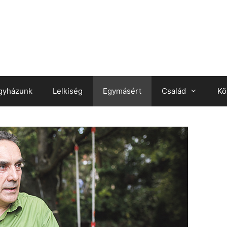
gyházunk
Lelkiség
Egymásért
Család
Kö