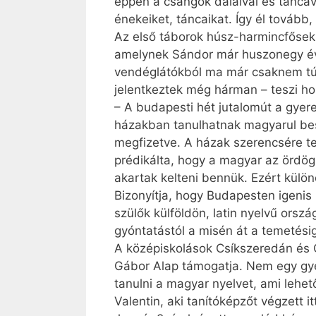
éppen a csángók dalaival és táncáva
énekeiket, táncaikat. Így él tovább
Az első táborok húsz-harmincfősek
amelynek Sándor már huszonegy év
vendéglátókból ma már csaknem túlj
jelentkeztek még hárman – teszi ho
– A budapesti hét jutalomút a gyere
házakban tanulhatnak magyarul beszé
megfizetve. A házak szerencsére t
prédikálta, hogy a magyar az ördög 
akartak kelteni bennük. Ezért külö
Bizonyítja, hogy Budapesten igenis
szülők külföldön, latin nyelvű ors
gyóntatástól a misén át a temetési
A középiskolások Csíkszeredán és 
Gábor Alap támogatja. Nem egy gye
tanulni a magyar nyelvet, ami lehet
Valentin, aki tanítóképzőt végzett it