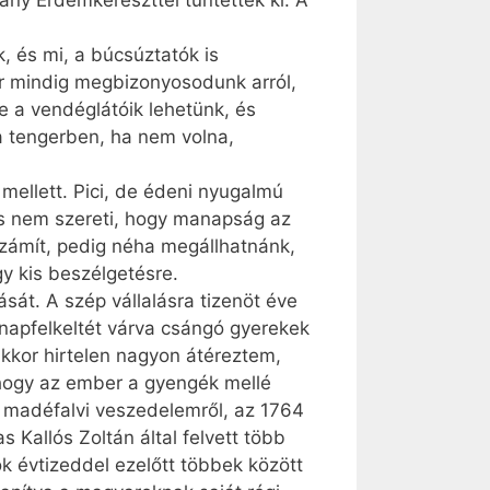
y Érdemkereszttel tüntettek ki. A
, és mi, a búcsúztatók is
or mindig megbizonyosodunk arról,
re a vendéglátóik lehetünk, és
a tengerben, ha nem volna,
mellett. Pici, de édeni nyugalmú
és nem szereti, hogy manapság az
számít, pedig néha megállhatnánk,
y kis beszélgetésre.
át. A szép vállalásra tizenöt éve
 napfelkeltét várva csángó gyerekek
Akkor hirtelen nagyon átéreztem,
 hogy az ember a gyengék mellé
 a madéfalvi veszedelemről, az 1764
s Kallós Zoltán által felvett több
k évtizeddel ezelőtt többek között