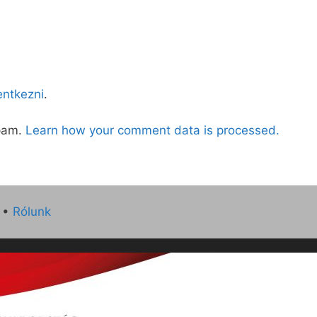
lentkezni
.
spam.
Learn how your comment data is processed.
•
Rólunk