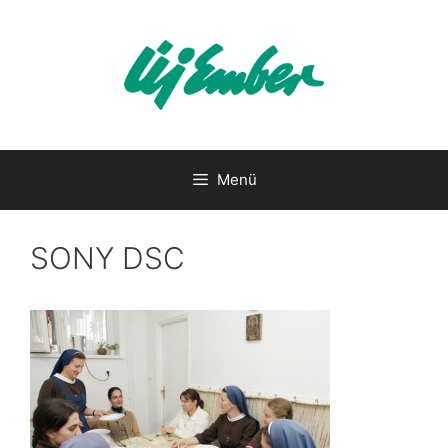
Kilépés
a
tartalomba
Menü
SONY DSC