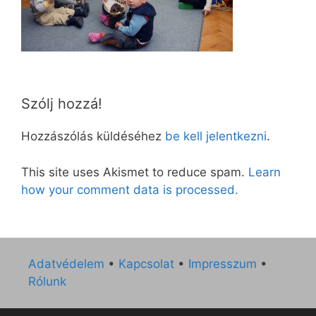
Szólj hozzá!
Hozzászólás küldéséhez
be kell jelentkezni
.
This site uses Akismet to reduce spam.
Learn
how your comment data is processed.
Adatvédelem
•
Kapcsolat
•
Impresszum
•
Rólunk