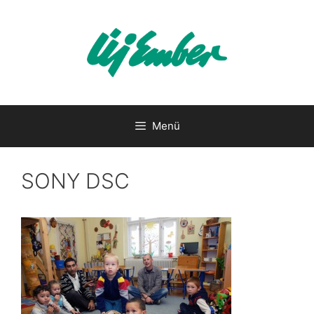
Kilépés
a
tartalomba
Menü
SONY DSC