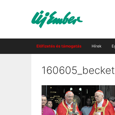
Kilépés
a
tartalomba
Előfizetés és támogatás
Hírek
E
160605_becket