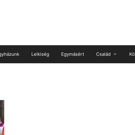
gyházunk
Lelkiség
Egymásért
Család
Kö