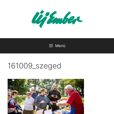
Kilépés
a
tartalomba
Menü
161009_szeged