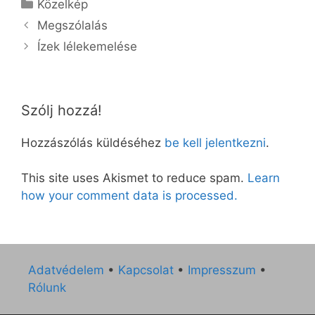
Kategória
Közelkép
Megszólalás
Ízek lélekemelése
Szólj hozzá!
Hozzászólás küldéséhez
be kell jelentkezni
.
This site uses Akismet to reduce spam.
Learn
how your comment data is processed.
Adatvédelem
•
Kapcsolat
•
Impresszum
•
Rólunk