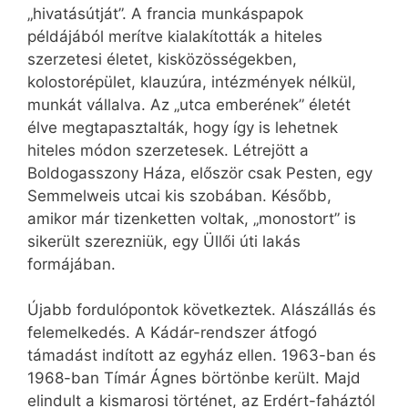
„hivatásútját”. A francia munkáspapok
példájából merítve kialakították a hiteles
szerzetesi életet, kisközösségekben,
kolostorépület, klauzúra, intézmények nélkül,
munkát vállalva. Az „utca emberének” életét
élve megtapasztalták, hogy így is lehetnek
hiteles módon szerzetesek. Létrejött a
Boldogasszony Háza, először csak Pesten, egy
Semmelweis utcai kis szobában. Később,
amikor már tizenketten voltak, „monostort” is
sikerült szerezniük, egy Üllői úti lakás
formájában.
Újabb fordulópontok következtek. Alászállás és
felemelkedés. A Kádár-rendszer átfogó
támadást indított az egyház ellen. 1963-ban és
1968-ban Tímár Ágnes börtönbe került. Majd
elindult a kismarosi történet, az Erdért-faháztól