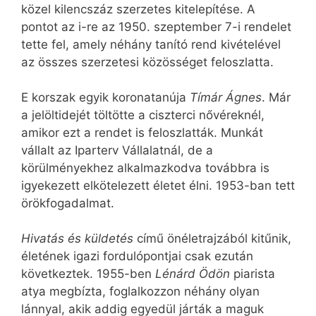
közel kilencszáz szerzetes kitelepítése. A
pontot az i-re az 1950. szeptember 7-i rendelet
tette fel, amely néhány tanító rend kivételével
az összes szerzetesi közösséget feloszlatta.
E korszak egyik koronatanúja
Tímár Ágnes
. Már
a jelöltidejét töltötte a ciszterci nővéreknél,
amikor ezt a rendet is feloszlatták. Munkát
vállalt az Iparterv Vállalatnál, de a
körülményekhez alkalmazkodva továbbra is
igyekezett elkötelezett életet élni. 1953-ban tett
örökfogadalmat.
Hivatás és küldetés
című önéletrajzából kitűnik,
életének igazi fordulópontjai csak ezután
következtek. 1955-ben
Lénárd Ödön
piarista
atya megbízta, foglalkozzon néhány olyan
lánnyal, akik addig egyedül járták a maguk