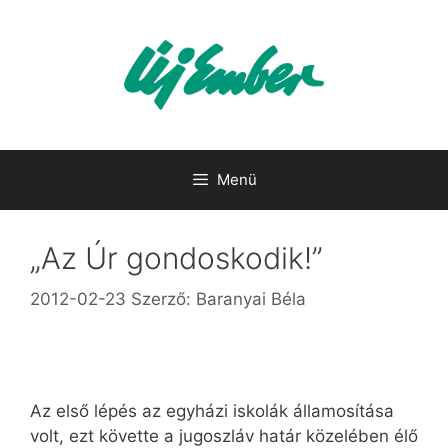
Kilépés
a
tartalomba
Menü
„Az Úr gondoskodik!”
2012-02-23
Szerző:
Baranyai Béla
Az első lépés az egyházi iskolák államosítása
volt, ezt követte a jugoszláv határ közelében élő