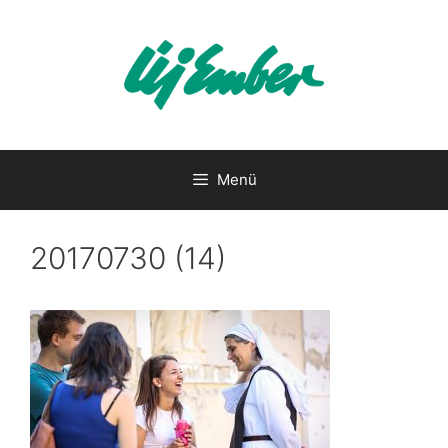
Kilépés
a
tartalomba
Menü
20170730 (14)