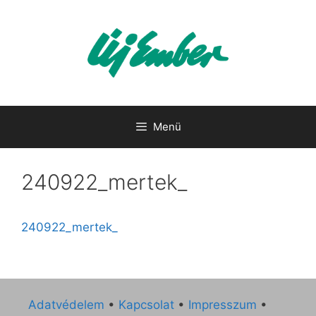
Kilépés
a
tartalomba
Menü
240922_mertek_
240922_mertek_
Adatvédelem
•
Kapcsolat
•
Impresszum
•