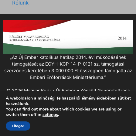
Rólunk
„Az Új Ember katolikus hetilap 2014. évi működésének
támogatását az EGYH-KCP-14-P-0121 sz. támogatási
szerződés keretében 3 000 000 Ft összegben támogatta az
Emberi Erőforrások Minisztériuma.”
© 2026 Magyar Kurír - Új Ember
• Készült
GeneratePress
A weboldalon a minőségi felhasználói élmény érdekében sütiket
használunk.
You can find out more about which cookies we are using or
switch them off in
settings
.
Elfogad