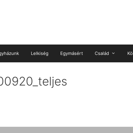
gyházunk
Lelkiség
Egymásért
Család
Kö
0920_teljes