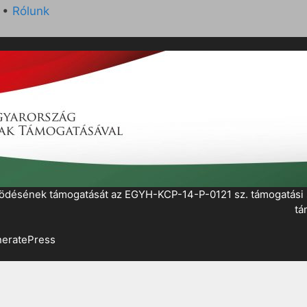
•
Rólunk
működésének támogatását az EGYH-KCP-14-P-0121 sz. támogatás
tá
eratePress