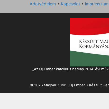
Adatvédelem
•
Kapcsolat
•
Impresszum
„Az Új Ember katolikus hetilap 2014. évi 
© 2026 Magyar Kurír - Új Ember
• Készült
Gen