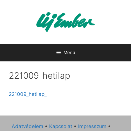
Kilépés
a
tartalomba
Menü
221009_hetilap_
221009_hetilap_
Adatvédelem
•
Kapcsolat
•
Impresszum
•