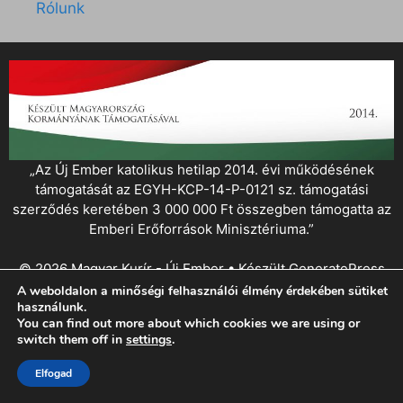
Rólunk
„Az Új Ember katolikus hetilap 2014. évi működésének
támogatását az EGYH-KCP-14-P-0121 sz. támogatási
szerződés keretében 3 000 000 Ft összegben támogatta az
Emberi Erőforrások Minisztériuma.”
© 2026 Magyar Kurír - Új Ember
• Készült
GeneratePress
A weboldalon a minőségi felhasználói élmény érdekében sütiket
használunk.
You can find out more about which cookies we are using or
switch them off in
settings
.
Elfogad