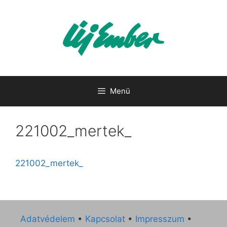
Kilépés
a
tartalomba
Menü
221002_mertek_
221002_mertek_
Adatvédelem
•
Kapcsolat
•
Impresszum
•