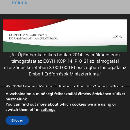
Rólunk
„Az Új Ember katolikus hetilap 2014. évi működésének
támogatását az EGYH-KCP-14-P-0121 sz. támogatási
szerződés keretében 3 000 000 Ft összegben támogatta az
Emberi Erőforrások Minisztériuma.”
© 2026 Magyar Kurír - Új Ember
• Készült
GeneratePress
A weboldalon a minőségi felhasználói élmény érdekében sütiket
használunk.
You can find out more about which cookies we are using or
switch them off in
settings
.
Elfogad