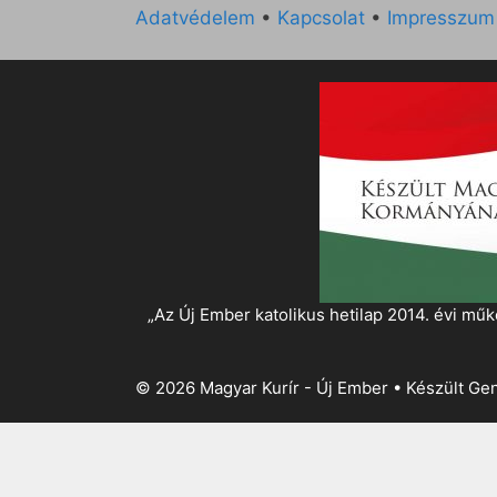
Adatvédelem
•
Kapcsolat
•
Impresszum
„Az Új Ember katolikus hetilap 2014. évi 
© 2026 Magyar Kurír - Új Ember
• Készült
Gen