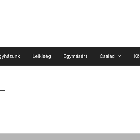
gyházunk
Lelkiség
Egymásért
Család
Kö
_