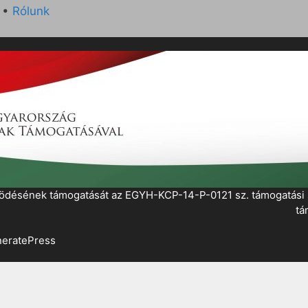
•
Rólunk
működésének támogatását az EGYH-KCP-14-P-0121 sz. támogatás
tá
eratePress