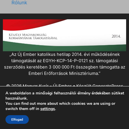
Rólunk
„Az Új Ember katolikus hetilap 2014. évi működésének
támogatását az EGYH-KCP-14-P-0121 sz. támogatási
szerződés keretében 3 000 000 Ft összegben támogatta az
Emberi Erőforrások Minisztériuma.”
© 2026 Magyar Kurír - Új Ember
• Készült
GeneratePress
A weboldalon a minőségi felhasználói élmény érdekében sütiket
használunk.
You can find out more about which cookies we are using or
switch them off in
settings
.
Elfogad