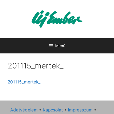
Kilépés
a
tartalomba
Menü
201115_mertek_
201115_mertek_
Adatvédelem
•
Kapcsolat
•
Impresszum
•