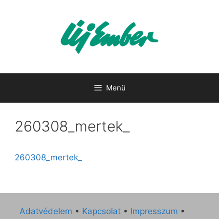
Kilépés
a
tartalomba
Menü
260308_mertek_
260308_mertek_
Adatvédelem
•
Kapcsolat
•
Impresszum
•