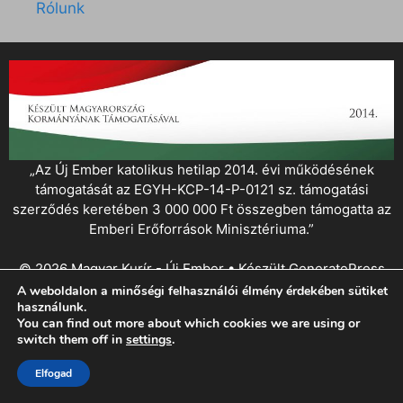
Rólunk
„Az Új Ember katolikus hetilap 2014. évi működésének
támogatását az EGYH-KCP-14-P-0121 sz. támogatási
szerződés keretében 3 000 000 Ft összegben támogatta az
Emberi Erőforrások Minisztériuma.”
© 2026 Magyar Kurír - Új Ember
• Készült
GeneratePress
A weboldalon a minőségi felhasználói élmény érdekében sütiket
használunk.
You can find out more about which cookies we are using or
switch them off in
settings
.
Elfogad