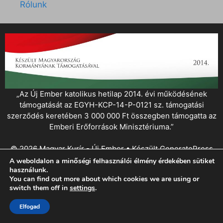
Rólunk
„Az Új Ember katolikus hetilap 2014. évi működésének
támogatását az EGYH-KCP-14-P-0121 sz. támogatási
szerződés keretében 3 000 000 Ft összegben támogatta az
Emberi Erőforrások Minisztériuma.”
© 2026 Magyar Kurír - Új Ember
• Készült
GeneratePress
A weboldalon a minőségi felhasználói élmény érdekében sütiket
használunk.
You can find out more about which cookies we are using or
switch them off in
settings
.
Elfogad