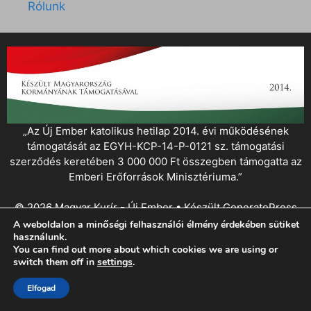
Rólunk
„Az Új Ember katolikus hetilap 2014. évi működésének
támogatását az EGYH-KCP-14-P-0121 sz. támogatási
szerződés keretében 3 000 000 Ft összegben támogatta az
Emberi Erőforrások Minisztériuma.”
© 2026 Magyar Kurír - Új Ember
• Készült
GeneratePress
A weboldalon a minőségi felhasználói élmény érdekében sütiket
használunk.
You can find out more about which cookies we are using or
switch them off in
settings
.
Elfogad