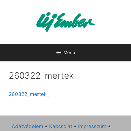
Kilépés
a
tartalomba
Menü
260322_mertek_
260322_mertek_
Adatvédelem
•
Kapcsolat
•
Impresszum
•