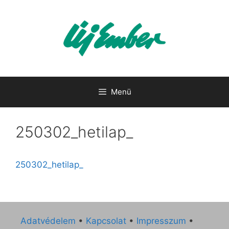
Kilépés
a
tartalomba
Menü
250302_hetilap_
250302_hetilap_
Adatvédelem
•
Kapcsolat
•
Impresszum
•