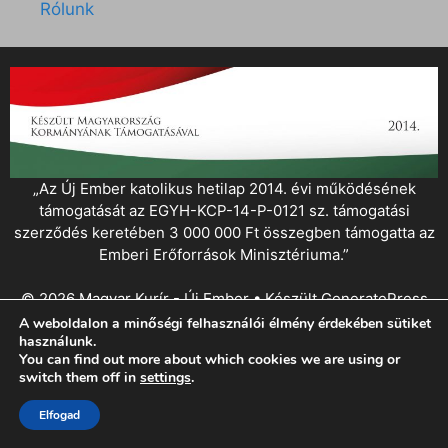
Rólunk
„Az Új Ember katolikus hetilap 2014. évi működésének
támogatását az EGYH-KCP-14-P-0121 sz. támogatási
szerződés keretében 3 000 000 Ft összegben támogatta az
Emberi Erőforrások Minisztériuma.”
© 2026 Magyar Kurír - Új Ember
• Készült
GeneratePress
A weboldalon a minőségi felhasználói élmény érdekében sütiket
használunk.
You can find out more about which cookies we are using or
switch them off in
settings
.
Elfogad