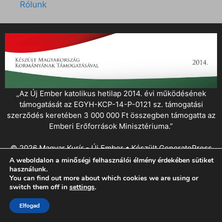
Rólunk
„Az Új Ember katolikus hetilap 2014. évi működésének
támogatását az EGYH-KCP-14-P-0121 sz. támogatási
szerződés keretében 3 000 000 Ft összegben támogatta az
Emberi Erőforrások Minisztériuma.”
© 2026 Magyar Kurír - Új Ember
• Készült
GeneratePress
A weboldalon a minőségi felhasználói élmény érdekében sütiket
használunk.
You can find out more about which cookies we are using or
switch them off in
settings
.
Elfogad