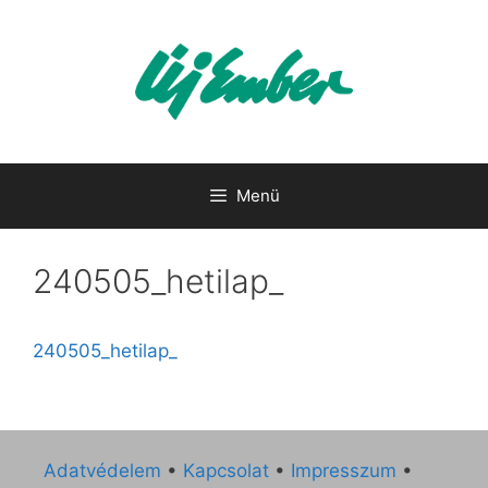
Kilépés
a
tartalomba
Menü
240505_hetilap_
240505_hetilap_
Adatvédelem
•
Kapcsolat
•
Impresszum
•