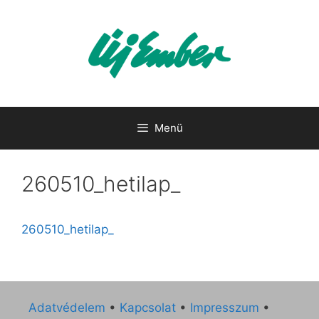
Kilépés
a
tartalomba
Menü
260510_hetilap_
260510_hetilap_
Adatvédelem
•
Kapcsolat
•
Impresszum
•