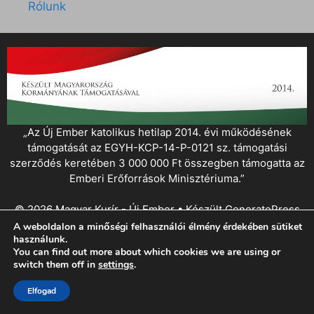
Rólunk
„Az Új Ember katolikus hetilap 2014. évi működésének
támogatását az EGYH-KCP-14-P-0121 sz. támogatási
szerződés keretében 3 000 000 Ft összegben támogatta az
Emberi Erőforrások Minisztériuma.”
© 2026 Magyar Kurír - Új Ember
• Készült
GeneratePress
A weboldalon a minőségi felhasználói élmény érdekében sütiket
használunk.
You can find out more about which cookies we are using or
switch them off in
settings
.
Elfogad