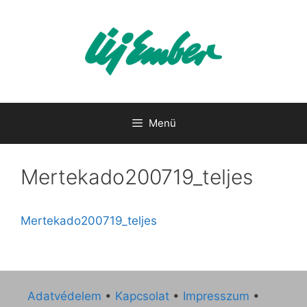
Kilépés
a
tartalomba
Menü
Mertekado200719_teljes
Mertekado200719_teljes
Adatvédelem
•
Kapcsolat
•
Impresszum
•