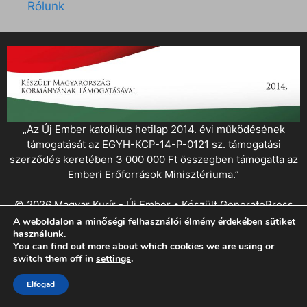
Rólunk
„Az Új Ember katolikus hetilap 2014. évi működésének
támogatását az EGYH-KCP-14-P-0121 sz. támogatási
szerződés keretében 3 000 000 Ft összegben támogatta az
Emberi Erőforrások Minisztériuma.”
© 2026 Magyar Kurír - Új Ember
• Készült
GeneratePress
A weboldalon a minőségi felhasználói élmény érdekében sütiket
használunk.
You can find out more about which cookies we are using or
switch them off in
settings
.
Elfogad