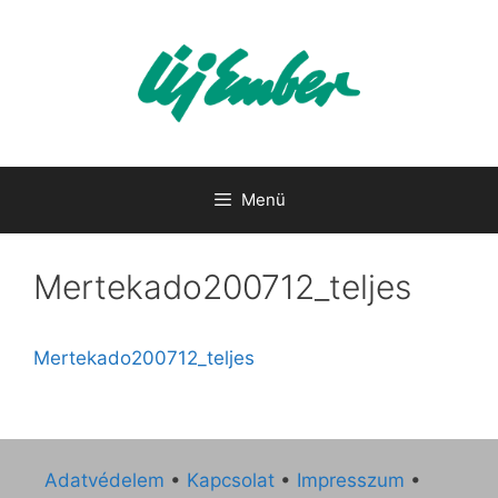
Kilépés
a
tartalomba
Menü
Mertekado200712_teljes
Mertekado200712_teljes
Adatvédelem
•
Kapcsolat
•
Impresszum
•