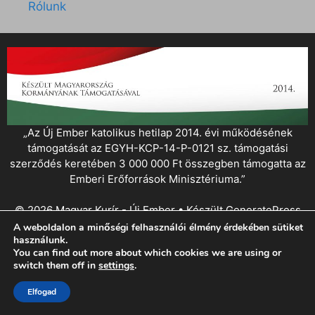
Rólunk
„Az Új Ember katolikus hetilap 2014. évi működésének
támogatását az EGYH-KCP-14-P-0121 sz. támogatási
szerződés keretében 3 000 000 Ft összegben támogatta az
Emberi Erőforrások Minisztériuma.”
© 2026 Magyar Kurír - Új Ember
• Készült
GeneratePress
A weboldalon a minőségi felhasználói élmény érdekében sütiket
használunk.
You can find out more about which cookies we are using or
switch them off in
settings
.
Elfogad