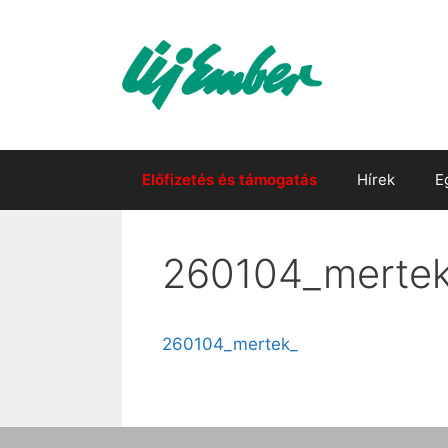
Kilépés
a
tartalomba
Előfizetés és támogatás
Hírek
E
260104_merte
260104_mertek_