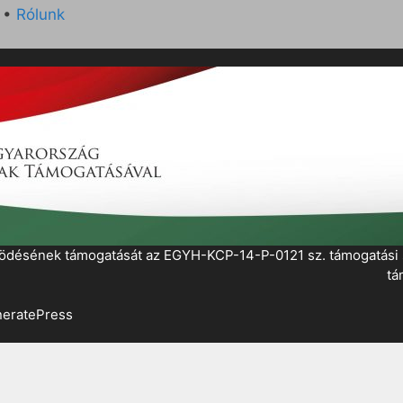
•
Rólunk
működésének támogatását az EGYH-KCP-14-P-0121 sz. támogatás
tá
eratePress