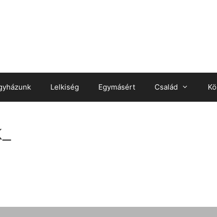
gyházunk
Lelkiség
Egymásért
Család
Kö
k_