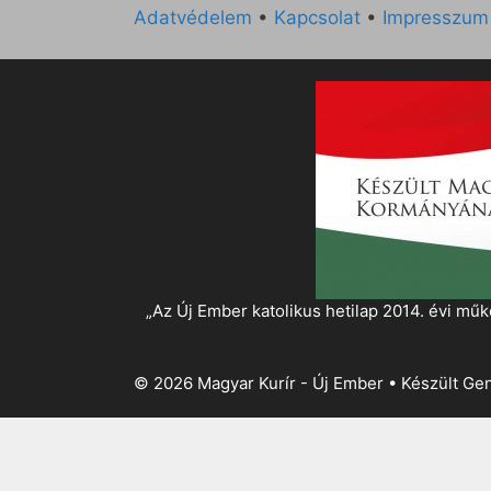
Adatvédelem
•
Kapcsolat
•
Impresszum
„Az Új Ember katolikus hetilap 2014. évi 
© 2026 Magyar Kurír - Új Ember
• Készült
Gen