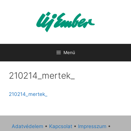
Kilépés
a
tartalomba
Menü
210214_mertek_
210214_mertek_
Adatvédelem
•
Kapcsolat
•
Impresszum
•