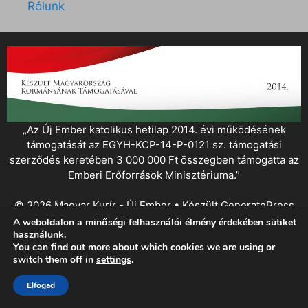
Rólunk
„Az Új Ember katolikus hetilap 2014. évi működésének
támogatását az EGYH-KCP-14-P-0121 sz. támogatási
szerződés keretében 3 000 000 Ft összegben támogatta az
Emberi Erőforrások Minisztériuma.”
© 2026 Magyar Kurír - Új Ember
• Készült
GeneratePress
A weboldalon a minőségi felhasználói élmény érdekében sütiket
használunk.
You can find out more about which cookies we are using or
switch them off in
settings
.
Elfogad