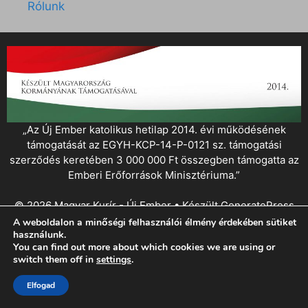
Rólunk
„Az Új Ember katolikus hetilap 2014. évi működésének
támogatását az EGYH-KCP-14-P-0121 sz. támogatási
szerződés keretében 3 000 000 Ft összegben támogatta az
Emberi Erőforrások Minisztériuma.”
© 2026 Magyar Kurír - Új Ember
• Készült
GeneratePress
A weboldalon a minőségi felhasználói élmény érdekében sütiket
használunk.
You can find out more about which cookies we are using or
switch them off in
settings
.
Elfogad