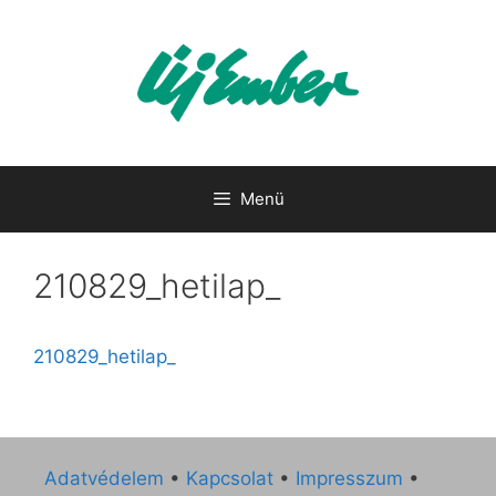
Kilépés
a
tartalomba
Menü
210829_hetilap_
210829_hetilap_
Adatvédelem
•
Kapcsolat
•
Impresszum
•