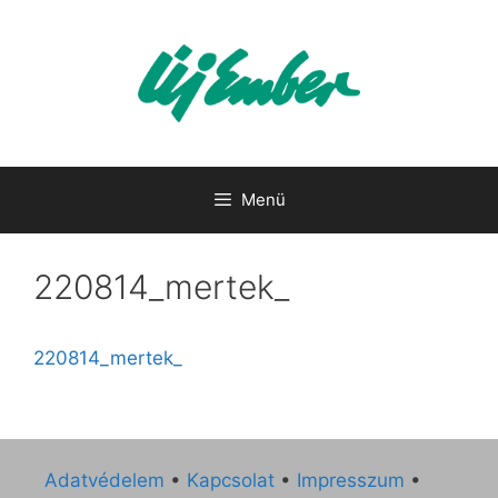
Kilépés
a
tartalomba
Menü
220814_mertek_
220814_mertek_
Adatvédelem
•
Kapcsolat
•
Impresszum
•