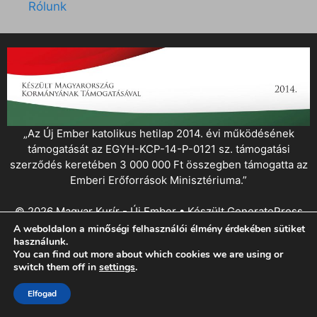
Rólunk
„Az Új Ember katolikus hetilap 2014. évi működésének
támogatását az EGYH-KCP-14-P-0121 sz. támogatási
szerződés keretében 3 000 000 Ft összegben támogatta az
Emberi Erőforrások Minisztériuma.”
© 2026 Magyar Kurír - Új Ember
• Készült
GeneratePress
A weboldalon a minőségi felhasználói élmény érdekében sütiket
használunk.
You can find out more about which cookies we are using or
switch them off in
settings
.
Elfogad