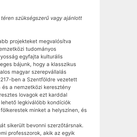
 téren szükségszerű vagy ajánlott
abb projekteket megvalósítva
 nemzetközi tudományos
osság egyfajta kulturális
eges bájunk, hogy a klasszikus
talos magyar szerepvállalás
, 1217-ben a Szentföldre vezetett
dá és a nemzetközi keresztény
resztes lovagok ezt karddal
 lehető legkiválóbb kondíciók
 fölkerestek minket a helyszínen, és
át sikerült bevonni szerzőtársnak.
emi professzorok, akik az egyik