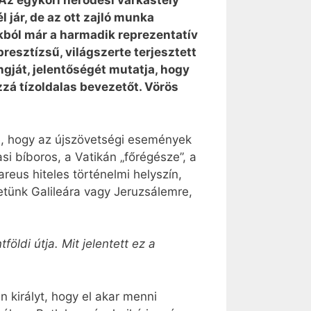
Az egykori heródesi várkastély
l jár, de az ott zajló munka
kból már a harmadik reprezentatív
resztízsű, világszerte terjesztett
ngját, jelentőségét mutatja, hogy
zzá tízoldalas bevezetőt. Vörös
te, hogy az újszövetségi események
si bíboros, a Vatikán „főrégésze”, a
eus hiteles történelmi helyszín,
etünk Galileára vagy Jeruzsálemre,
öldi útja. Mit jelentett ez a
in királyt, hogy el akar menni