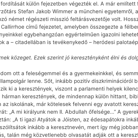
fordítását külön fejezetben végezték el. A már említett
erzőtárs Stefan Jakob Wimmer a müncheni egyetemről, a
ozó német régészeti misszió feltárásvezetője volt. Hoss
 Callirrhoe című fejezetet, amelyben összegezte a fél
ényeinkkel egybehangzóan egyértelműen igazolni lehetet
k a – citadellában is tevékenykedő – heródesi palotaépít
remek közeget. Ezek szerint jó keresztényként élni és do
dom ott a feleségemmel és a gyermekeinkkel, és semmi
ampolgár lenne. Sőt, inkább pozitív diszkriminációról 
ik ki a keresztények, viszont a parlamenti helyek kilen
n hárman keresztények, de mindennap külön hittant, bibl
az iskolának, már kötelesek felvenni egy avatott keresz
rát: „A mi királyunk nem II. Abdullah őfelsége…” A gyer
Aztán: „A ti igazi Atyátok a Jóisten, az édesapátokra ink
 szólítsátok inkább a keresztnevén, mert így még jobb
s, talán még közvetlenebb olvasatát adják ott a keres