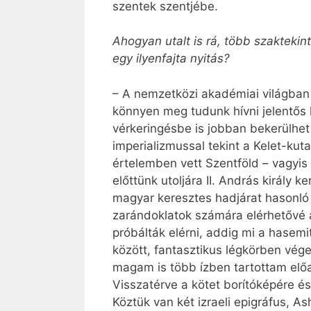
szentek szentjébe.
Ahogyan utalt is rá, több szakteki
egy ilyenfajta nyitás?
– A nemzetközi akadémiai világban
könnyen meg tudunk hívni jelentős
vérkeringésbe is jobban bekerülhet
imperializmussal tekint a Kelet-ku
értelemben vett Szentföld – vagyis 
előttünk utoljára II. András király 
magyar keresztes hadjárat hasonló 
zarándoklatok számára elérhetővé a
próbálták elérni, addig mi a hasemi
között, fantasztikus légkörben vége
magam is több ízben tartottam elő
Visszatérve a kötet borítóképére és
Köztük van két izraeli epigráfus, A