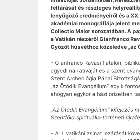
misszióját Jordániában, Kereszte
feltárását és részleges helyreállít
lenyűgöző eredményeiről és a XX.
akadémiai monográfiája jelent meg
Collectio Maior sorozatában. A paz
a Vatikán részéről Gianfranco ­Rav
Győzőt húsvéthoz közeledve „az 
– Gianfranco Ravasi fiatalon, bibli
egyedi narratíváját és a szent evan
Szent Archeológia Pápai Bizottságá
„az Ötödik Evangélium” egyik fonto
ahogyan egykor a házi őrizetben ta
„Az Ötödik Evangélium” kifejezés ma
Szentföld spirituális-történeti újr
– A II. vatikáni zsinat lezárását kö