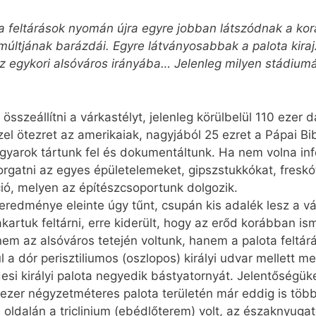
 a feltárások nyomán újra egyre jobban látszódnak a ko
 múltjának barázdái. Egyre látványosabbak a palota kiraj
 az egykori alsóváros irányába… Jelenleg milyen stádium
sszeállítni a várkastélyt, jelenleg körülbelül 110 ezer d
l ötezret az amerikaiak, nagyjából 25 ezret a Pápai Bib
agyarok tártunk fel és dokumentáltunk. Ha nem volna in
gatni az egyes épületelemeket, gipszstukkókat, freskó
ió, melyen az építészcsoportunk dolgozik.
eredménye eleinte úgy tűnt, csupán kis adalék lesz a vá
akartuk feltárni, erre kiderült, hogy az erőd korábban is
 nem az alsóváros tetején voltunk, hanem a palota feltár
a dór perisztiliumos (oszlopos) királyi udvar mellett 
desi királyi palota negyedik bástyatornyát. Jelentőségü
 ötezer négyzetméteres palota területén már eddig is tö
i oldalán a triclinium (ebédlőterem) volt, az északnyugati