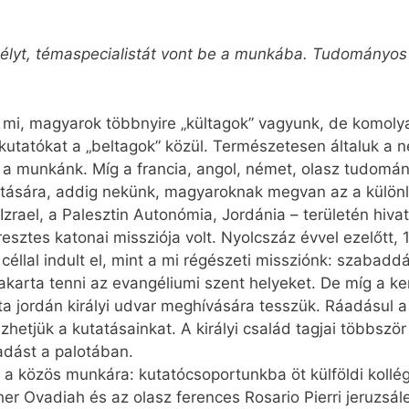
ntélyt, témaspecialistát vont be a munkába. Tudományos
 mi, magyarok többnyire „kültagok” vagyunk, de komoly
 kutatókat a „beltagok” közül. Természetesen általuk a
 a munkánk. Míg a francia, angol, német, olasz tudomány
tatására, addig nekünk, magyaroknak megvan az a különl
Izrael, a Palesztin Autonómia, Jordánia – területén hiva
keresztes katonai missziója volt. Nyolcszáz évvel ezelőtt
céllal indult el, mint a mi régészeti missziónk: szabad
karta tenni az evangéliumi szent helyeket. De míg a ke
ta jordán királyi udvar meghívására tesszük. Ráadásul a
zhetjük a kutatásainkat. A királyi család tagjai többször
adást a palotában.
 a közös munkára: kutatócsoportunkba öt külföldi kollég
sher Ovadiah és az olasz ferences Rosario Pierri jeruzsál