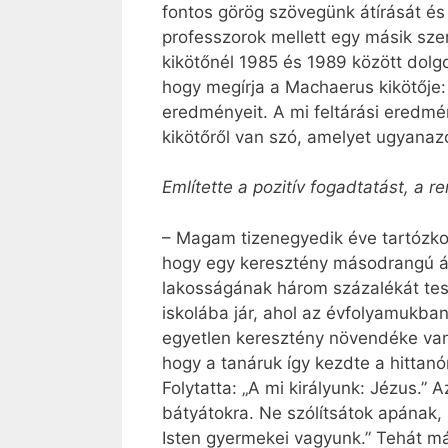
fontos görög szövegünk átírását és 
professzorok mellett egy másik sz
kikötőnél 1985 és 1989 között dolg
hogy megírja a Machaerus kikötője:
eredményeit. A mi feltárási eredm
kikötőről van szó, amelyet ugyanazo
Említette a pozitív fogadtatást, a 
– Magam tizenegyedik éve tartózko
hogy egy keresztény másodrangú áll
lakosságának három százalékát tesz
iskolába jár, ahol az évfolyamukba
egyetlen keresztény növendéke van 
hogy a tanáruk így kezdte a hittanó
Folytatta: „A mi királyunk: Jézus.” 
bátyátokra. Ne szólítsátok apának,
Isten gyermekei vagyunk.” Tehát má