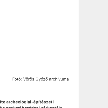
Fotó: Vörös Győző archívuma
te archeológiai-építészeti