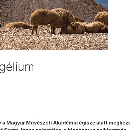
gélium
ogy a Magyar Művészeti Akadémia égisze alatt megkezd