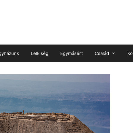
gyházunk
Lelkiség
Egymásért
Család
Kö