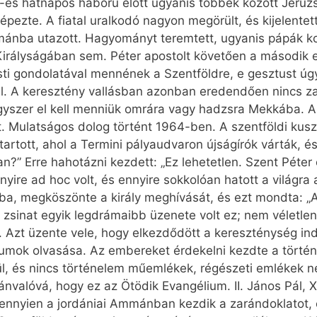
-es hatnapos háború előtt ugyanis többek között Jeruz
épezte. A fiatal uralkodó nagyon megörült, és kijelent
mánba utazott. Hagyományt teremtett, ugyanis pápák k
irályságában sem. Péter apostolt követően a második eg
risti gondolatával mennének a Szentföldre, e gesztust ú
ll. A keresztény vallásban azonban eredendően nincs z
gyszer el kell menniük omrára vagy hadzsra Mekkába.
t. Mulatságos dolog történt 1964-ben. A szentföldi kusz
rtott, ahol a Termini pályaudvaron újságírók várták, és
n?” Erre hahotázni kezdett: „Ez lehetetlen. Szent Péter
Ennyire ad hoc volt, és ennyire sokkolóan hatott a világr
, megköszönte a király meghívását, és ezt mondta: „Az
ni zsinat egyik legdrámaibb üzenete volt ez; nem véletle
t. Azt üzente vele, hogy elkezdődött a kereszténység in
iumok olvasása. Az embereket érdekelni kezdte a törté
ül, és nincs történelem műemlékek, régészeti emlékek nél
lvánvalóvá, hogy ez az Ötödik Evangélium. II. János Pál
nnyien a jordániai Ammánban kezdik a zarándoklatot, és