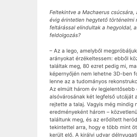
Feltekintve a Machaerus csúcsára,
évig érintetlen hegytető történelmi
feltárással elindultak a hegyoldal,
feldolgozás?
– Az a lego, amelyből megpróbáljuk ö
arányokat érzékeltessem: ebből köze
találtak meg, 80 ezret pedig mi, m
képernyőjén nem lehetne 3D-ben for
lenne az a tudományos rekonstrukc
Az elmúlt három év legjelentősebb 
alsóvárosának két legfelső utcáját 
rejtette a talaj. Vagyis még mindig
eredményeként három – közvetlenül 
találtunk meg, és az erődített heró
tekintettel arra, hogy e több mint
került elő. A királyi udvar délnyugat