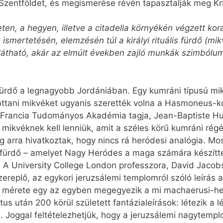
 Szentföldet, és megismerése révén tapasztalják meg Kri
eten, a hegyen, illetve a citadella környékén végzett ko
 ismertetésén, elemzésén túl a királyi rituális fürdő (mik
án látható, akár az elmúlt években zajló munkák szimból
is fürdő a legnagyobb Jordániában. Egy kumráni típusú mi
z ottani mikvéket ugyanis szerették volna a Hasmoneus-k
 a Francia Tudományos Akadémia tagja, Jean-Baptiste 
mikvéknek kell lenniük, amit a széles körű kumráni régés
ig arra hivatkoztak, hogy nincs rá heródesi analógia. M
is fürdő – amelyet Nagy Heródes a maga számára készítte
 A University College London professzora, David Jacobs
replő, az egykori jeruzsálemi templomról szóló leírás a
ő mérete egy az egyben megegyezik a mi machaerusi-he
s után 200 körül született fantázialeírások: létezik a l
. Joggal feltételezhetjük, hogy a jeruzsálemi nagytemp