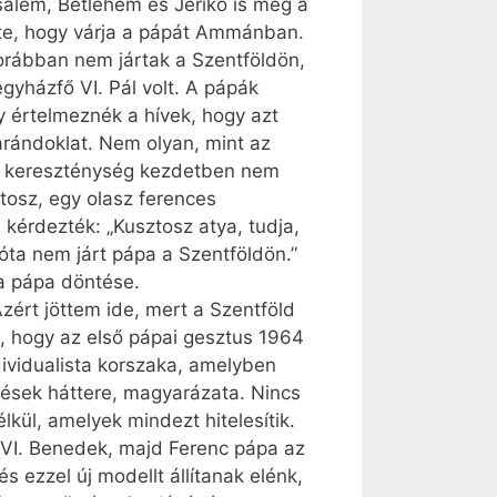
sálem, Betlehem és Jerikó is még a
ette, hogy várja a pápát Ammánban.
orábban nem jártak a Szentföldön,
yházfő VI. Pál volt. A pápák
gy értelmeznék a hívek, hogy azt
arándoklat. Nem olyan, mint az
 A kereszténység kezdetben nem
tosz, egy olasz ferences
 kérdezték: „Kusztosz atya, tudja,
 óta nem járt pápa a Szentföldön.”
a a pápa döntése.
ért jöttem ide, mert a Szentföld
n, hogy az első pápai gesztus 1964
dividualista korszaka, amelyben
nések háttere, magyarázata. Nincs
kül, amelyek mindezt hitelesítik.
, XVI. Benedek, majd Ferenc pápa az
 ezzel új modellt állítanak elénk,