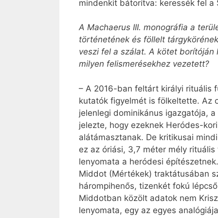
mindenkit bátorítva: keressék fel a
A Machaerus III. monográfia a terül
történetének és föllelt tárgykörének
veszi fel a szálat. A kötet borítój
milyen felismerésekhez vezetett?
– A 2016-ban feltárt királyi rituál
kutatók figyelmét is fölkeltette. A
jelenlegi dominikánus igazgatója,
jelezte, hogy ezeknek Heródes-kori 
alátámasztanak. De kritikusai mind
ez az óriási, 3,7 méter mély rituál
lenyomata a heródesi építészetnek.
Middot (Mértékek) traktátusában sze
hárompihenős, tizenkét fokú lépcs
Middotban közölt adatok nem Krisztu
lenyomata, egy az egyes analógiája