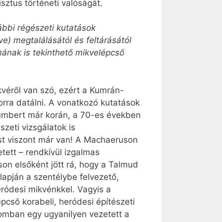
sztus történeti valóságát.
rábbi régészeti kutatások
ve) megtalálásától és feltárásától
umának is tekinthető mikvelépcső
kvéről van szó, ezért a Kumrán-
orra datálni. A vonatkozó kutatások
Humbert már korán, a 70-es években
zeti vizsgálatok is
ost viszont már van! A Machaeruson
tett – rendkívül izgalmas
on elsőként jött rá, hogy a Talmud
lapján a szentélybe felvezető,
ródesi mikvénkkel. Vagyis a
épcső korabeli, heródesi építészeti
lomban egy ugyanilyen vezetett a