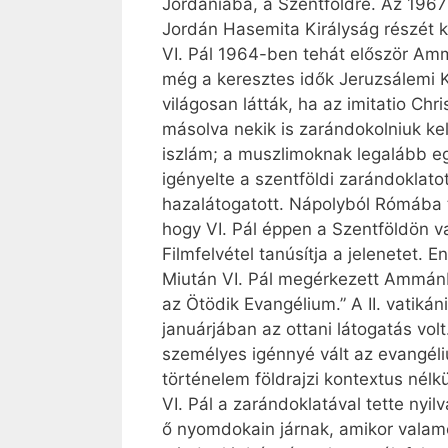
Jordániába, a Szentföldre. Az 1967
Jordán Hasemita Királyság részét k
VI. Pál 1964-ben tehát először Am
még a keresztes idők Jeruzsálemi K
világosan látták, ha az imitatio Ch
másolva nekik is zarándokolniuk ke
iszlám; a muszlimoknak legalább e
igényelte a szentföldi zarándoklato
hazalátogatott. Nápolyból Rómába ta
hogy VI. Pál éppen a Szentföldön va
Filmfelvétel tanúsítja a jelenetet. 
Miután VI. Pál megérkezett Ammánba
az Ötödik Evangélium.” A II. vatiká
januárjában az ottani látogatás vol
személyes igénnyé vált az evangél
történelem földrajzi kontextus nélk
VI. Pál a zarándoklatával tette nyi
ő nyomdokain járnak, amikor valame