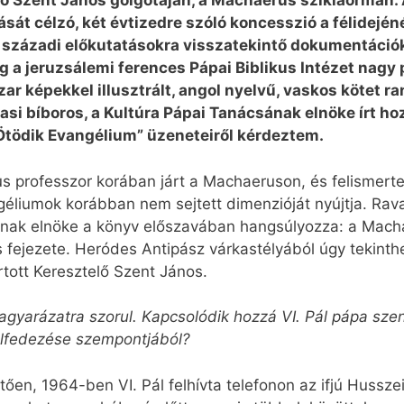
lő Szent János golgotáján, a Machaerus sziklaormán. 
ását célzó, két évtizedre szóló koncesszió a félidejéné
 századi előkutatásokra visszatekintő dokumentáció
 a jeruzsálemi ferences Pápai Biblikus Intézet nagy p
ar képekkel illusztrált, angol nyelvű, vaskos kötet ra
asi bíboros, a Kultúra Pápai Tanácsának elnöke írt ho
Ötödik Evangélium” üzeneteiről kérdeztem.
kus professzor korában járt a Ma­chaeruson, és felismer
géliumok korábban nem sejtett dimenzióját nyújtja. Rava
nak elnöke a könyv előszavában hangsúlyozza: a Ma­char
s fejezete. Heródes Antipász várkastélyából úgy tekinth
rtott Keresztelő Szent János.
gyarázatra szorul. Kapcsolódik hozzá VI. Pál pápa szentf
afelfedezése szempontjából?
vetően, 1964-ben VI. Pál felhívta telefonon az ifjú Hussze