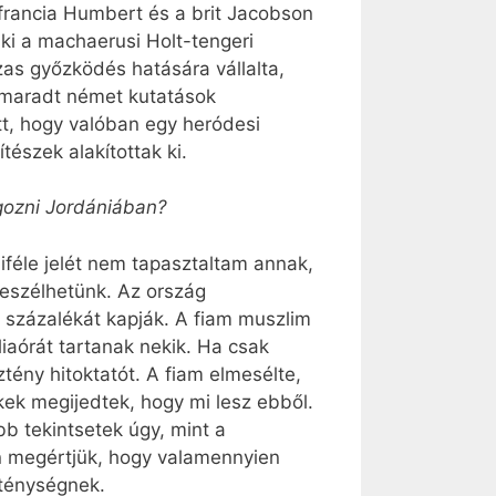
 francia Humbert és a brit Jacobson
ki a machaerusi Holt-tengeri
zas győzködés hatására vállalta,
bemaradt német kutatások
t, hogy valóban egy heródesi
észek alakítottak ki.
lgozni Jordániában?
féle jelét nem tapasztaltam annak,
beszélhetünk. Az ország
c százalékát kapják. A fiam muszlim
iaórát tartanak nekik. Ha csak
tény hitoktatót. A fiam elmesélte,
ekek megijedtek, hogy mi lesz ebből.
ább tekintsetek úgy, mint a
an megértjük, hogy valamennyien
zténységnek.