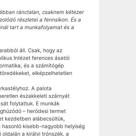
rábban ránctalan, csaknem kétezer
zolódó részletei a fennsíkon. És a
ánál tart a munkafolyamat és a
arabból áll. Csak, hogy az
likus Intézet ferences ásatói
formatika, és a számítógép
töredékeket, elképzelhetetlen
rkastélyhoz. A palota
meretlen északkeleti szárnyát
ását folytattuk. E munkák
meghúzódó – heródesi termet
ket kezdetben alábecsültük,
bb hasonló kisebb-nagyobb helyiség
 oldalán a királyi trónszék, a