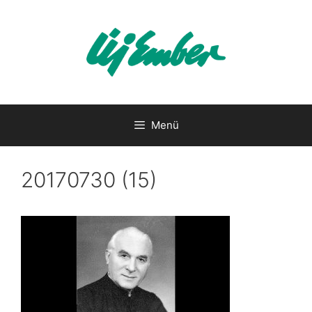
Kilépés
a
tartalomba
Menü
20170730 (15)