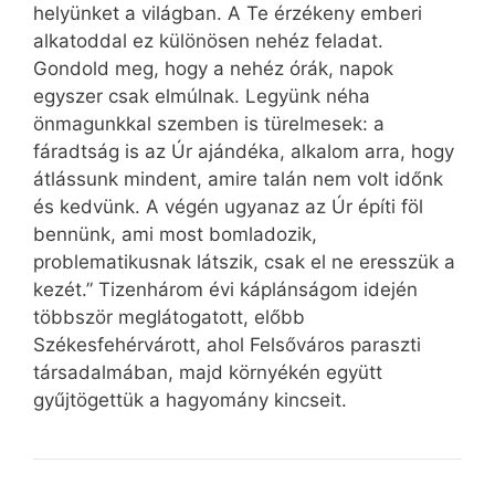
helyünket a világban. A Te érzékeny emberi
alkatoddal ez különösen nehéz feladat.
Gondold meg, hogy a nehéz órák, napok
egyszer csak elmúlnak. Legyünk néha
önmagunkkal szemben is türelmesek: a
fáradtság is az Úr ajándéka, alkalom arra, hogy
átlássunk mindent, amire talán nem volt időnk
és kedvünk. A végén ugyanaz az Úr építi föl
bennünk, ami most bomladozik,
problematikusnak látszik, csak el ne eresszük a
kezét.” Tizenhárom évi káplánságom idején
többször meglátogatott, előbb
Székesfehérvárott, ahol Felsőváros paraszti
társadalmában, majd környékén együtt
gyűjtögettük a hagyomány kincseit.