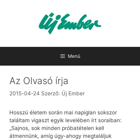
Kilépés
a
tartalomba
Menü
Az Olvasó írja
2015-04-24
Szerző:
Új Ember
Hosszú életem során mai napiglan sokszor
találtam vigaszt egyik levelében írt soraiban:
„Sajnos, sok minden próbatételen kell
átmennünk, amíg úgy-ahogy megtaláljuk