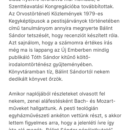
Szenttéavatási Kongregációba továbbítottak.
Az Orvostörténeti Közlemények 1979-es
Kegyképtípusok a pestisjárványok történetében
című tanulmányom annyira megnyerte Bálint
Sándor tetszését, hogy recenziót készített róla.
Azt sajnálom, hogy a számomra értékes írás
még ma is lappang az Új Emberben mindig
publikáló Tóth Sándor kitűnő költő-
irodalomtörténész gyűjteményében.
Könyvtáramban tíz, Bálint Sándortól nekem
dedikált könyvet őrzök.
Amikor naplójából részleteket olvasott fel
nekem, zenei aláfestésként Bach- és Mozart-
műveket hallgattunk. A pesti teológián
egyházművészeti ankéton vettünk részt, s akkor
lettem figyelmes arra, hogy a jelenléti ívre így
írta alá magát: „Bálint Sándor népéletkutató”.