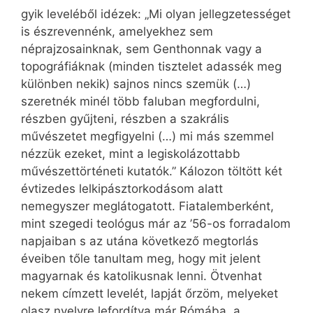
gyik leveléből idézek: „Mi olyan jellegzetességet
is észrevennénk, amelyekhez sem
néprajzosainknak, sem Genthonnak vagy a
topográfiáknak (minden tisztelet adassék meg
különben nekik) sajnos nincs szemük (…)
szeretnék minél több faluban megfordulni,
részben gyűjteni, részben a szakrális
művészetet megfigyelni (…) mi más szemmel
nézzük ezeket, mint a legiskolázottabb
művészettörténeti kutatók.” Kálozon töltött két
évtizedes lelkipásztorkodásom alatt
nemegyszer meglátogatott. Fiatalemberként,
mint szegedi teológus már az ’56-os forradalom
napjaiban s az utána következő megtorlás
éveiben tőle tanultam meg, hogy mit jelent
magyarnak és katolikusnak lenni. Ötvenhat
nekem címzett levelét, lapját őrzöm, melyeket
olasz nyelvre lefordítva már Rómába, a