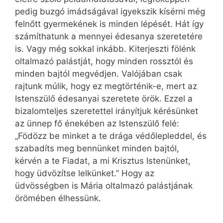
pedig buzgó imádságával igyekszik kísérni még
felnőtt gyermekének is minden lépését. Hát így
számíthatunk a mennyei édesanya szeretetére
is. Vagy még sokkal inkább. Kiterjeszti fölénk
oltalmazó palástját, hogy minden rossztól és
minden bajtól megvédjen. Valójában csak
rajtunk múlik, hogy ez megtörténik-e, mert az
Istenszülő édesanyai szeretete örök. Ezzel a
bizalomteljes szeretettel irányítjuk kérésünket
az ünnep fő énekében az Istenszülő felé:
„Födözz be minket a te drága védőlepleddel, és
szabadíts meg bennünket minden bajtól,
kérvén a te Fiadat, a mi Krisztus Istenünket,
hogy üdvözítse lelkünket.” Hogy az
üdvösségben is Mária oltalmazó palástjának
örömében élhessünk.