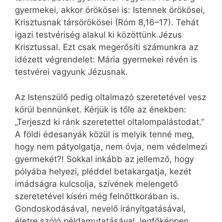
gyermekei, akkor örökösei is: Istennek örökösei,
Krisztusnak társörökösei (Róm 8,16–17). Tehát
igazi testvériség alakul ki közöttünk Jézus
Krisztussal. Ezt csak megerősíti számunkra az
idézett végrendelet: Mária gyermekei révén is
testvérei vagyunk Jézusnak.
Az Istenszülő pedig oltalmazó szeretetével vesz
körül bennünket. Kérjük is tőle az énekben:
„Terjeszd ki ránk szeretettel oltalompalástodat.”
A földi édesanyák közül is melyik tenné meg,
hogy nem pátyolgatja, nem óvja, nem védelmezi
gyermekét?! Sokkal inkább az jellemző, hogy
pólyába helyezi, pléddel betakargatja, kezét
imádságra kulcsolja, szívének melengető
szeretetével kíséri még felnőttkorában is.
Gondoskodásával, nevelő irányítgatásával,
életre szóló példamutatásával, legfőképpen