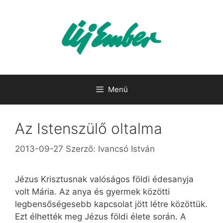
Kilépés
a
tartalomba
Menü
Az Istenszülő oltalma
2013-09-27
Szerző:
Ivancsó István
Jézus Krisztusnak valóságos földi édesanyja
volt Mária. Az anya és gyermek közötti
legbensőségesebb kapcsolat jött létre közöttük.
Ezt élhették meg Jézus földi élete során. A