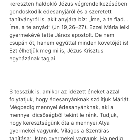
kereszten haldokló Jézus végrendelkezésében
gondoskodik édesanyjáról és a szeretett
tanítványról is, akit anyjára bíz: „Íme, a te fiad…
Íme, a te anyád” (Jn 19,26–27). Ezzel Mária lelki
gyermekévé tette János apostolt. De nem
csupán őt, hanem egyúttal minden követőjét is!
Ezt élhetjük meg mi is, Jézus Krisztus
egyházának tagjai.
S tesszük is, amikor az idézett éneket azzal
folytatjuk, hogy édesanyánknak szólítjuk Máriát.
Mégpedig mennyei édesanyánknak, aki a
mennyei dicsőségből tekint le ránk. Tudjuk,
hogy keresztségünk óta a mennyei Atya
gyermekei vagyunk. Világos a Szentírás
tanítása: „Isten gyermekei vagyunk. Ha pedig