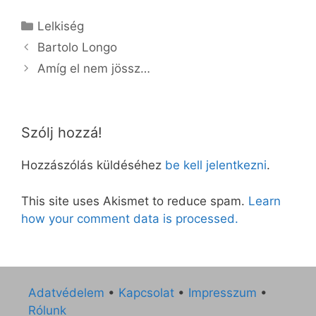
Kategória
Lelkiség
Bartolo Longo
Amíg el nem jössz…
Szólj hozzá!
Hozzászólás küldéséhez
be kell jelentkezni
.
This site uses Akismet to reduce spam.
Learn
how your comment data is processed.
Adatvédelem
•
Kapcsolat
•
Impresszum
•
Rólunk