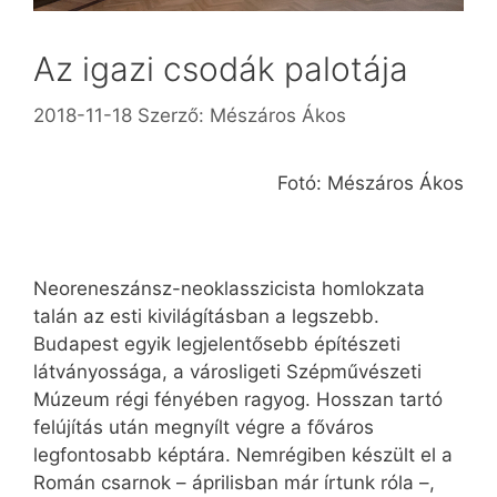
Az igazi csodák palotája
2018-11-18
Szerző:
Mészáros Ákos
Fotó: Mészáros Ákos
Neoreneszánsz-neoklasszicista homlokzata
talán az esti kivilágításban a legszebb.
Budapest egyik legjelentősebb építészeti
látványossága, a városligeti Szépművészeti
Múzeum régi fényében ragyog. Hosszan tartó
felújítás után megnyílt végre a főváros
legfontosabb képtára. Nemrégiben készült el a
Román csarnok – áprilisban már írtunk róla –,