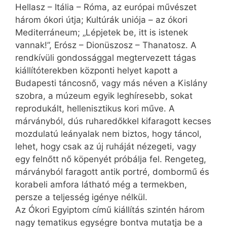
Hellasz – Itália – Róma, az európai művészet
három ókori útja; Kultúrák uniója – az ókori
Mediterráneum; „Lépjetek be, itt is istenek
vannak!”, Erósz – Dionüszosz – Thanatosz. A
rendkívüli gondossággal megtervezett tágas
kiállítóterekben központi helyet kapott a
Budapesti táncosnő, vagy más néven a Kislány
szobra, a múzeum egyik leghíresebb, sokat
reprodukált, hellenisztikus kori műve. A
márványból, dús ruharedőkkel kifaragott kecses
mozdulatú leányalak nem biztos, hogy táncol,
lehet, hogy csak az új ruháját nézegeti, vagy
egy felnőtt nő köpenyét próbálja fel. Rengeteg,
márványból faragott antik portré, dombormű és
korabeli amfora látható még a termekben,
persze a teljesség igénye nélkül.
Az Ókori Egyiptom című kiállítás szintén három
nagy tematikus egységre bontva mutatja be a