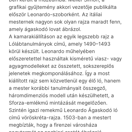
grafikai gyűjtemény akkori vezetője publikálta
először Leonardo-szoborként. Az itáliai
mesternek nagyon sok olyan rajza maradt fenn,
amely ágaskodó lovat ábrázol.
A kamarakiállításon az egyik legszebb rajz a
Lólábtanulmányok című, amely 1490–1493
körül készült. Leonardo műhelyében
előszeretettel használtak kisméretű viasz- vagy
agyagmodelleket az összetett, sokszereplős
jelenetek megkomponálásához. Így a most
kiállított rajz sem közvetlenül egy élő ló, hanem
a mester korábbi tanulmányait összegző,
háromdimenziós modell után készülhetett, a
Sforza-emlékmű mintázását megelőzően.
Szintén igazi remekmű Leonardo Ágaskodó ló
című vöröskréta-rajza. 1503-ban a mestert
megbízták, hogy a firenzei városháza