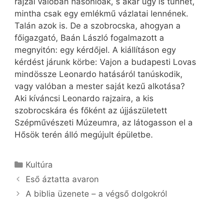
rajzai valóban hasonlóak, s akár úgy is tűnhet,
mintha csak egy emlékmű vázlatai lennének.
Talán azok is. De a szobrocska, ahogyan a
főigazgató, Baán László fogalmazott a
megnyitón: egy kérdőjel. A kiállításon egy
kérdést járunk körbe: Vajon a budapesti Lovas
mind­össze Leonardo hatásáról tanúskodik,
vagy valóban a mester saját kezű alkotása?
Aki kíváncsi Leonardo rajzaira, a kis
szobrocskára és főként az újjászületett
Szépművészeti Múzeumra, az látogasson el a
Hősök terén álló megújult épületbe.
Kategória
Kultúra
Eső áztatta avaron
A biblia üzenete – a végső dolgokról