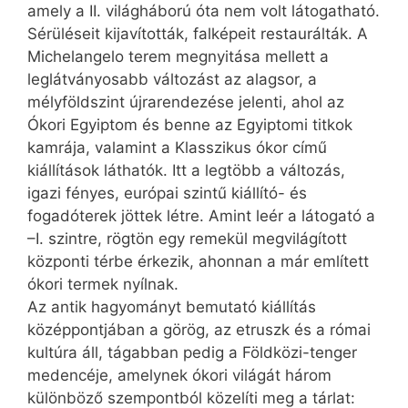
amely a II. világháború óta nem volt látogatható.
Sérüléseit kijavították, falképeit restaurálták. A
Michelangelo terem megnyitása mellett a
leglátványosabb változást az alagsor, a
mélyföldszint újrarendezése jelenti, ahol az
Ókori Egyiptom és benne az Egyiptomi titkok
kamrája, valamint a Klasszikus ókor című
kiállítások láthatók. Itt a legtöbb a változás,
igazi fényes, európai szintű kiállító- és
fogadóterek jöttek létre. Amint leér a látogató a
–I. szintre, rögtön egy remekül megvilágított
központi térbe érkezik, ahonnan a már említett
ókori termek nyílnak.
Az antik hagyományt bemutató kiállítás
középpontjában a görög, az etruszk és a római
kultúra áll, tágabban pedig a Földközi-tenger
medencéje, amelynek ókori világát három
különböző szempontból közelíti meg a tárlat: