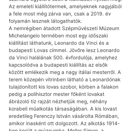
Az emeleti kiállítótermek, amelyeknek nagyjából
a fele most még zárva van, csak a 2019. év
folyamán lesznek látogathatók.
A nemrégiben átadott Szépművészeti Múzeum
Michelangelo termében most egy időszaki
kiállítást láthatunk, Leonardo da Vinci és a
budapesti Lovas címmel. Jövőre lesz Leonardo
da Vinci halálának 500. évfordulója, amelyhez
kapcsolódva a budapesti kiállítás az elsők
között emlékezik meg a nagy itáliai mesterről. A
terem közepén vitrinben látható a Leonardónak
tulajdonított kis lovas szobor, körben a falakon
pedig a polihisztor mester főként lovakat
ábrázoló tíz rajzát nézhetjük meg, néhány
korabeli műalkotás társaságában. A kis lovast
eredetileg Ferenczy István vásárolta Rómában,
amikor inasként ott dolgozott. Az alkotás 1914-
ben került a múzeumba. Meller Simon, a