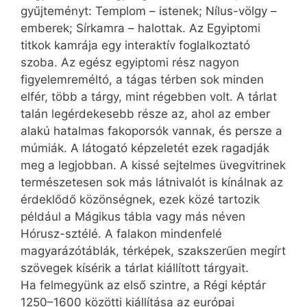
gyűjteményt: Templom – istenek; Nílus-völgy –
emberek; Sírkamra – halottak. Az Egyiptomi
titkok kamrája egy interaktív foglalkoztató
szoba. Az egész egyiptomi rész nagyon
figyelemreméltó, a tágas térben sok minden
elfér, több a tárgy, mint régebben volt. A tárlat
talán legérdekesebb része az, ahol az ember
alakú hatalmas fakoporsók vannak, és persze a
múmiák. A látogató képzeletét ezek ragadják
meg a legjobban. A kissé sejtelmes üvegvitrinek
természetesen sok más látnivalót is kínálnak az
érdeklődő közönségnek, ezek közé tartozik
például a Mágikus tábla vagy más néven
Hórusz-sztélé. A falakon mindenfelé
magyarázótáblák, térképek, szakszerűen megírt
szövegek kísérik a tárlat kiállított tárgyait.
Ha felmegyünk az első szintre, a Régi képtár
1250–1600 közötti kiállítása az európai