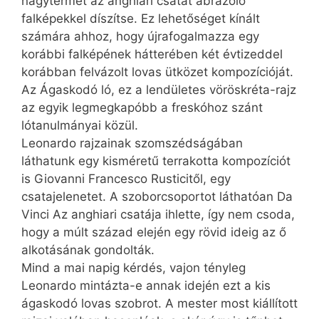
nagytermét az anghiari csatát ábrázoló
falképekkel díszítse. Ez lehetőséget kínált
számára ahhoz, hogy újrafogalmazza egy
korábbi falképének hátterében két évtizeddel
korábban felvázolt lovas ütközet kompozícióját.
Az Ágaskodó ló, ez a lendületes vörös­kréta-­rajz
az egyik legmegkapóbb a freskóhoz szánt
lótanulmányai közül.
Leonardo rajzainak szomszédságában
láthatunk egy kisméretű terrakotta kompozíciót
is Giovanni Francesco Rusticitől, egy
csatajelenetet. A szoborcsoportot láthatóan Da
Vinci Az anghiari csatája ihlette, így nem csoda,
hogy a múlt század elején egy rövid ideig az ő
alkotásának gondolták.
Mind a mai napig kérdés, vajon tényleg
Leonardo mintázta-e annak idején ezt a kis
ágaskodó lovas szobrot. A mester most kiállított