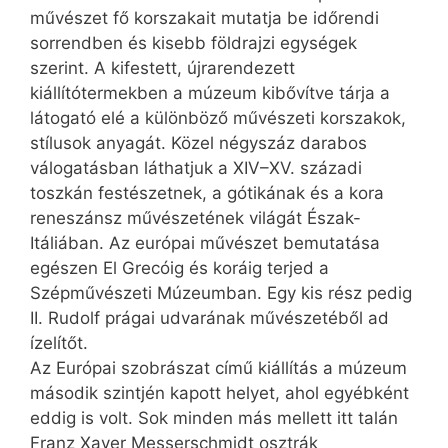
művészet fő korszakait mutatja be időrendi
sorrendben és kisebb földrajzi egységek
szerint. A kifestett, újrarendezett
kiállítótermekben a múzeum kibővítve tárja a
látogató elé a különböző művészeti korszakok,
stílusok anyagát. Közel négyszáz darabos
válogatásban láthatjuk a XIV–XV. századi
toszkán festészetnek, a gótikának és a kora
reneszánsz művészetének világát Észak-
Itáliában. Az európai művészet bemutatása
egészen El Grecóig és koráig terjed a
Szépművészeti Múzeumban. Egy kis rész pedig
II. Rudolf prágai udvarának művészetéből ad
ízelítőt.
Az Európai szobrászat című kiállítás a múzeum
második szintjén kapott helyet, ahol egyébként
eddig is volt. Sok minden más mellett itt talán
Franz Xaver Messerschmidt osztrák