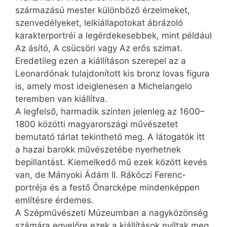
származású mester különböző érzelmeket,
szenvedélyeket, lelkiállapotokat ábrázoló
karakterportréi a legérdekesebbek, mint például
Az ásító, A csücsöri vagy Az erős szimat.
Eredetileg ezen a kiállításon szerepel az a
Leonardónak tulajdonított kis bronz lovas figura
is, amely most ideiglenesen a Michelangelo
teremben van kiállítva.
A legfelső, harmadik szinten jelenleg az 1600–
1800 közötti magyarországi művészetet
bemutató tárlat tekinthető meg. A látogatók itt
a hazai barokk művészetébe nyerhetnek
bepillantást. Kiemelkedő mű ezek között kevés
van, de Mányoki Ádám II. Rákóczi Ferenc-
portréja és a festő Önarcképe mindenképpen
említésre érdemes.
A Szépművészeti Múzeumban a nagyközönség
számára egyelőre ezek a kiállítások nyíltak meg.